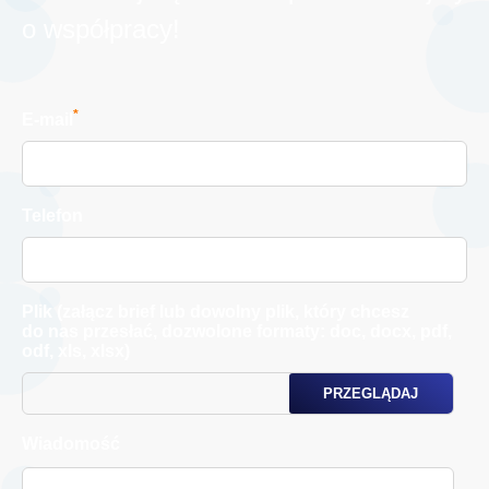
o współpracy!
*
E-mail
Telefon
Plik (załącz brief lub dowolny plik, który chcesz
do nas przesłać, dozwolone formaty: doc, docx, pdf,
odf, xls, xlsx)
Wiadomość