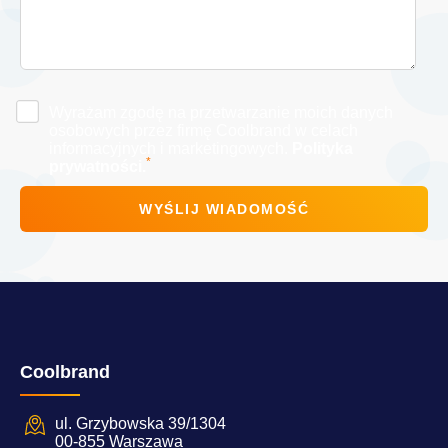
Wyrażam zgodę na przetwarzanie moich danych
osobowych przez firmę Coolbrand w celach
informacyjnych i marketingowych.
Polityka
*
prywatności.
Coolbrand
ul. Grzybowska 39/1304
00-855 Warszawa