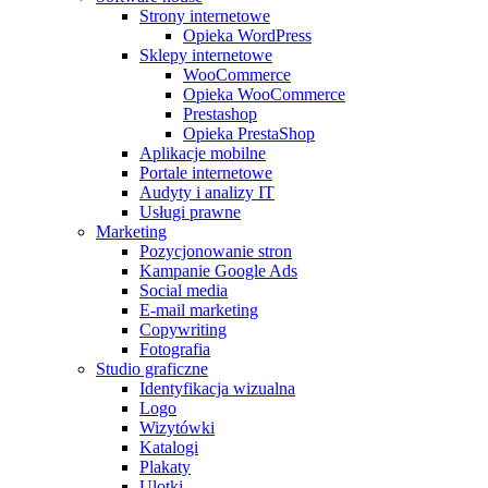
Strony internetowe
Opieka WordPress
Sklepy internetowe
WooCommerce
Opieka WooCommerce
Prestashop
Opieka PrestaShop
Aplikacje mobilne
Portale internetowe
Audyty i analizy IT
Usługi prawne
Marketing
Pozycjonowanie stron
Kampanie Google Ads
Social media
E-mail marketing
Copywriting
Fotografia
Studio graficzne
Identyfikacja wizualna
Logo
Wizytówki
Katalogi
Plakaty
Ulotki