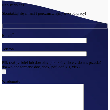
Napisz do nas
Skontaktuj się z nami i porozmawiajmy o współpracy!
*
E-mail
Telefon
Plik (załącz brief lub dowolny plik, który chcesz do nas przesłać,
dozwolone formaty: doc, docx, pdf, odf, xls, xlsx)
Wiadomość