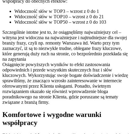
współpracy do obecnych efektów:
Widoczność słów w TOP3 – wzrost z 0 do 1
Widoczność słów w TOP10 – wzrost z 0 do 21
Widoczność słów w TOP50 – wzrost z 0 do 103
Szczególnie istotne jest to, że osiągnęliśmy najważniejszy cel –
witryna jest widoczna na najważniejsze i najtrudniejsze dla swojej
branży frazy, czyli np. remonty Warszawa itd. Warto przy tym
zaznaczyć, iż są to niezwykle trudne, oblegane frazy kluczowe,
które generują duży ruch na stronie, co bezpośrednio przekłada się
na zapytania
Osiągnięcie powyższych wyników to efekt zastosowania
odpowiednich i przede wszystkim skutecznych fraz i słów
kluczowych. Wykorzystując swoje bogate doświadczenie i wiedzę
sprawiliśmy, że znacząco wzrosło zainteresowanie w internecie
oferowanymi przez Klienta usługami. Ponadto, świetnym
rozwiązaniem okazało się również wprowadzenie bloga
poradnikowego na stronie Klienta, gdzie poruszane są tematy
związane z branżą firmy.
Komfortowe i wygodne warunki
współpracy