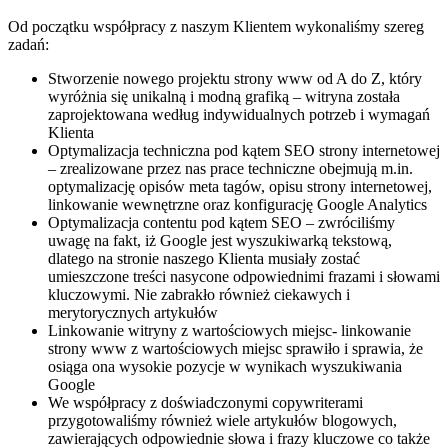
Od początku współpracy z naszym Klientem wykonaliśmy szereg
zadań:
Stworzenie nowego projektu strony www od A do Z, który
wyróżnia się unikalną i modną grafiką – witryna została
zaprojektowana według indywidualnych potrzeb i wymagań
Klienta
Optymalizacja techniczna pod kątem SEO strony internetowej
– zrealizowane przez nas prace techniczne obejmują m.in.
optymalizację opisów meta tagów, opisu strony internetowej,
linkowanie wewnętrzne oraz konfigurację Google Analytics
Optymalizacja contentu pod kątem SEO – zwróciliśmy
uwagę na fakt, iż Google jest wyszukiwarką tekstową,
dlatego na stronie naszego Klienta musiały zostać
umieszczone treści nasycone odpowiednimi frazami i słowami
kluczowymi. Nie zabrakło również ciekawych i
merytorycznych artykułów
Linkowanie witryny z wartościowych miejsc- linkowanie
strony www z wartościowych miejsc sprawiło i sprawia, że
osiąga ona wysokie pozycje w wynikach wyszukiwania
Google
We współpracy z doświadczonymi copywriterami
przygotowaliśmy również wiele artykułów blogowych,
zawierających odpowiednie słowa i frazy kluczowe co także