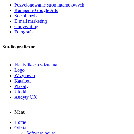
Pozycjonowanie stron internetowych
Kampanie Google Ads
Social media
E-mail marketing
Copywriting
Fotografia
Studio graficzne
Identyfikacja wizualna
Logo
Wizytówki
Katalogi
Plakaty
Ulotki
Audyty UX
Menu
Home
Oferta
Software house