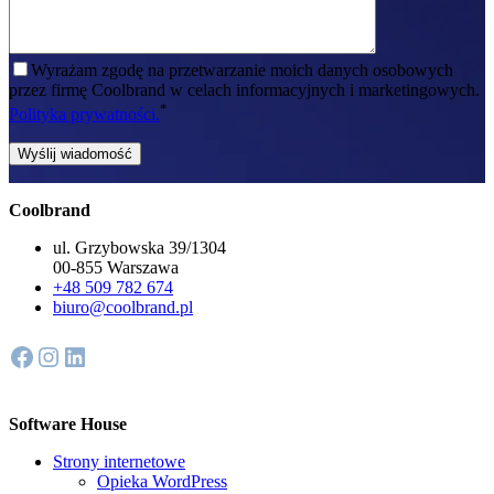
Wyrażam zgodę na przetwarzanie moich danych osobowych
przez firmę Coolbrand w celach informacyjnych i marketingowych.
*
Polityka prywatności.
Coolbrand
ul. Grzybowska 39/1304
00-855 Warszawa
+48 509 782 674
biuro@coolbrand.pl
Facebook
Instagram
LinkedIn
Software House
Strony internetowe
Opieka WordPress