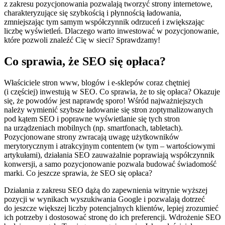
z zakresu pozycjonowania pozwalają tworzyć strony internetowe,
charakteryzujące się szybkością i płynnością ładowania,
zmniejszając tym samym współczynnik odrzuceń i zwiększając
liczbę wyświetleń. Dlaczego warto inwestować w pozycjonowanie,
które pozwoli znaleźć Cię w sieci? Sprawdzamy!
Co sprawia, że SEO się opłaca?
Właściciele stron www, blogów i e-sklepów coraz chętniej
(i częściej) inwestują w SEO. Co sprawia, że to się opłaca? Okazuje
się, że powodów jest naprawdę sporo! Wśród najważniejszych
należy wymienić szybsze ładowanie się stron zoptymalizowanych
pod kątem SEO i poprawne wyświetlanie się tych stron
na urządzeniach mobilnych (np. smartfonach, tabletach).
Pozycjonowane strony zwracają uwagę użytkowników
merytorycznym i atrakcyjnym contentem (w tym – wartościowymi
artykułami), działania SEO zauważalnie poprawiają współczynnik
konwersji, a samo pozycjonowanie pozwala budować świadomość
marki. Co jeszcze sprawia, że SEO się opłaca?
Działania z zakresu SEO dążą do zapewnienia witrynie wyższej
pozycji w wynikach wyszukiwania Google i pozwalają dotrzeć
do jeszcze większej liczby potencjalnych klientów, lepiej zrozumieć
ich potrzeby i dostosować stronę do ich preferencji. Wdrożenie SEO