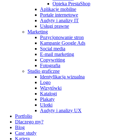
Opieka PrestaShop
Aplikacje mobilne
Portale internetowe
Audyty i analizy IT
Usługi prawne
Marketing
Pozycjonowanie stron
Kampanie Google Ads
Social media
E-mail marketing
Copywriting
Fotografia
Studio graficzne
Identyfikacja wizualna
Logo
Wizytówki
Katalogi
Plakaty
Ulotki
Audyty i analizy UX
Portfolio
Dlaczego my?
Blog
Case study
Kariera