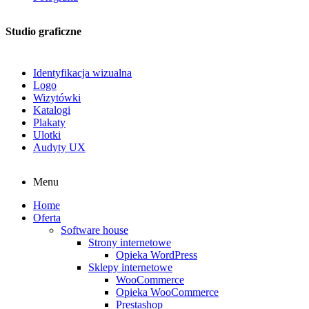
Studio graficzne
Identyfikacja wizualna
Logo
Wizytówki
Katalogi
Plakaty
Ulotki
Audyty UX
Menu
Home
Oferta
Software house
Strony internetowe
Opieka WordPress
Sklepy internetowe
WooCommerce
Opieka WooCommerce
Prestashop