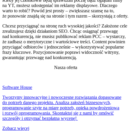
Kiedy jej członkowie będą sprawdzali pocztę bądź oglądali filmy
na YT, możesz udostępniać im reklamy displayowe. Dlaczego
warto to robić? Powód jest prosty – zwiększasz szansę na to,
że ponownie znajdą się na stronie i tym razem – skorzystają z oferty.
Chcesz przyciągnąć na stronę ruch wysokiej jakości? Założone cele
zrealizujesz dzięki działaniom SEO. Chcąc osiągnąć przewagę
nad konkurencją, nie musisz publikować reklam PCC – wystarczy,
że zadbasz o merytoryczne i wartościowe treści. Content powinien
przyciągać odbiorców i jednocześnie – wykorzystywać popularne
frazy kluczowe. Pozycjonowanie poprawi widoczność witryny,
gwarantując przewagę nad konkurencją.
Nasza oferta
Software House
Tworzymy innowacyjne i nowoczesne rozwiązania dopasowane
do potrzeb danego projektu. Analiza założeń biznesowych,
programowanie szyte na miarę potrzeb, opieka powdrożeniowa
i rozwój oprogramowania. Skontaktuj się z nami by omówić
szczegóły i otrzymać bezpłatną wycenę!
Zobacz więcej