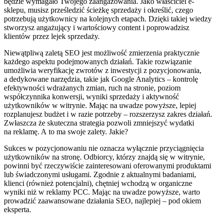
będzie wymagało Twojego zaangażowania. Jako właściciel e-
sklepu, musisz prześledzić ścieżkę sprzedaży i określić, czego
potrzebują użytkownicy na kolejnych etapach. Dzięki takiej wiedzy
stworzysz angażujący i wartościowy content i poprowadzisz
klientów przez lejek sprzedaży.
Niewątpliwą zaletą SEO jest możliwość zmierzenia praktycznie
każdego aspektu podejmowanych działań. Takie rozwiązanie
umożliwia weryfikację zwrotów z inwestycji z pozycjonowania,
a dedykowane narzędzia, takie jak Google Analytics – kontrolę
efektywności wdrażanych zmian, ruch na stronie, poziom
współczynnika konwersji, wyniki sprzedaży i aktywność
użytkowników w witrynie. Mając na uwadze powyższe, lepiej
rozplanujesz budżet i w razie potrzeby – rozszerzysz zakres działań.
Zwłaszcza że skuteczna strategia pozwoli zmniejszyć wydatki
na reklamę. A to ma swoje zalety. Jakie?
Sukces w pozycjonowaniu nie oznacza wyłącznie przyciągnięcia
użytkowników na stronę. Odbiorcy, którzy znajdą się w witrynie,
powinni być rzeczywiście zainteresowani oferowanymi produktami
lub świadczonymi usługami. Zgodnie z aktualnymi badaniami,
klienci (również potencjalni), chętniej wchodzą w organiczne
wyniki niż w reklamy PCC. Mając na uwadze powyższe, warto
prowadzić zaawansowane działania SEO, najlepiej – pod okiem
eksperta.