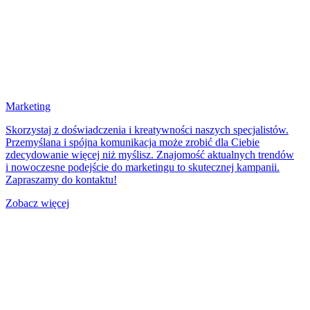
Marketing
Skorzystaj z doświadczenia i kreatywności naszych specjalistów.
Przemyślana i spójna komunikacja może zrobić dla Ciebie
zdecydowanie więcej niż myślisz. Znajomość aktualnych trendów
i nowoczesne podejście do marketingu to skutecznej kampanii.
Zapraszamy do kontaktu!
Zobacz więcej