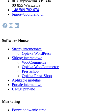
ul. Grzybowska 39/1304
00-855 Warszawa
+48 509 782 674
biuro@coolbrand.pl
Facebook
Instagram
LinkedIn
Software House
Strony internetowe
Opieka WordPress
Sklepy internetowe
WooCommerce
Opieka WooCommerce
Prestashop
Opieka PrestaShop
Aplikacje mobilne
Portale internetowe
Usługi prawne
Marketing
Pozycjonowanie stron