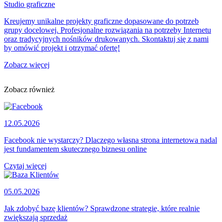
Studio graficzne
Kreujemy unikalne projekty graficzne dopasowane do potrzeb
grupy docelowej. Profesjonalne rozwiązania na potrzeby Internetu
oraz tradycyjnych nośników drukowanych. Skontaktuj się z nami
by omówić projekt i otrzymać ofertę!
Zobacz więcej
Zobacz również
12.05.2026
Facebook nie wystarczy? Dlaczego własna strona internetowa nadal
jest fundamentem skutecznego biznesu online
Czytaj więcej
05.05.2026
Jak zdobyć bazę klientów? Sprawdzone strategie, które realnie
zwiększają sprzedaż