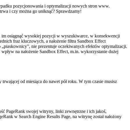
przypadku pozycjonowania i optymalizacji nowych stron www.
go trwa i czy można go uniknąć? Sprawdzamy!
la im osiągnąć wysokiej pozycji w wyszukiwarce, w konsekwencji
dnich fraz kluczowych, a nałożenie filtra Sandbox Effect
do „piaskownicy”, nie prezentuje oczekiwanych efektów optymalizacji.
ży wpływ na nałożenie Sandbox Effect, m.in. wykorzystanie dużej
 trwającej od miesiąca do nawet pół roku. W tym czasie musisz
ć PageRank swojej witryny, linki zewnętrzne i ich jakoś,
geRank w Search Engine Results Page, na witrynę został nałożony