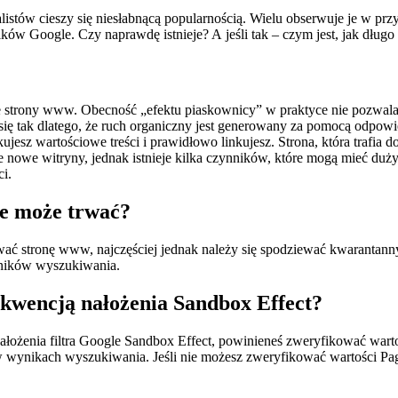
alistów cieszy się niesłabnącą popularnością. Wielu obserwuje je w 
ków Google. Czy naprawdę istnieje? A jeśli tak – czym jest, jak dłu
nowe strony www. Obecność „efektu piaskownicy” w praktyce nie pozwa
ię tak dlatego, że ruch organiczny jest generowany za pomocą odpowie
esz wartościowe treści i prawidłowo linkujesz. Strona, która trafia 
ie nowe witryny, jednak istnieje kilka czynników, które mogą mieć du
i.
ile może trwać?
wać stronę www, najczęściej jednak należy się spodziewać kwarantanny
yników wyszukiwania.
ekwencją nałożenia Sandbox Effect?
ałożenia filtra Google Sandbox Effect, powinieneś zweryfikować wartoś
w wynikach wyszukiwania. Jeśli nie możesz zweryfikować wartości Pa