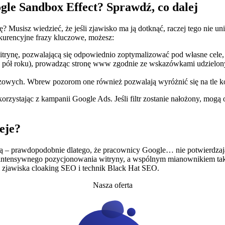
ogle Sandbox Effect? Sprawdź, co dalej
? Musisz wiedzieć, że jeśli zjawisko ma ją dotknąć, raczej tego nie u
kurencyjne frazy kluczowe, możesz:
itrynę, pozwalającą się odpowiednio zoptymalizować pod własne cele,
do pół roku), prowadząc stronę www zgodnie ze wskazówkami udzielonym
uczowych. Wbrew pozorom one również pozwalają wyróżnić się na tle k
rzystając z kampanii Google Ads. Jeśli filtr zostanie nałożony, mogą 
eje?
ą – prawdopodobnie dlatego, że pracownicy Google… nie potwierdzają 
intensywnego pozycjonowania witryny, a wspólnym mianownikiem taki
i zjawiska cloaking SEO i technik Black Hat SEO.
Nasza oferta