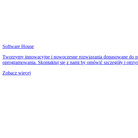
Software House
Tworzymy innowacyjne i nowoczesne rozwiązania dopasowane do potr
oprogramowania. Skontaktuj się z nami by omówić szczegóły i otrz
Zobacz więcej