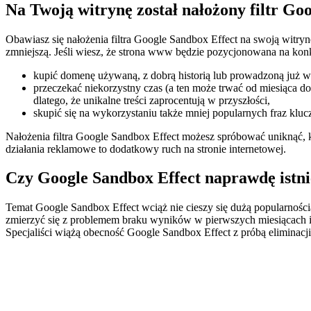
Na Twoją witrynę został nałożony filtr Go
Obawiasz się nałożenia filtra Google Sandbox Effect na swoją witrynę
zmniejszą. Jeśli wiesz, że strona www będzie pozycjonowana na kon
kupić domenę używaną, z dobrą historią lub prowadzoną już w
przeczekać niekorzystny czas (a ten może trwać od miesiąca 
dlatego, że unikalne treści zaprocentują w przyszłości,
skupić się na wykorzystaniu także mniej popularnych fraz kl
Nałożenia filtra Google Sandbox Effect możesz spróbować uniknąć, ko
działania reklamowe to dodatkowy ruch na stronie internetowej.
Czy Google Sandbox Effect naprawdę istni
Temat Google Sandbox Effect wciąż nie cieszy się dużą popularności
zmierzyć się z problemem braku wyników w pierwszych miesiącach 
Specjaliści wiążą obecność Google Sandbox Effect z próbą eliminacj