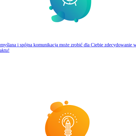
zemyślana i spójna komunikacja może zrobić dla Ciebie zdecydowanie 
aktu!