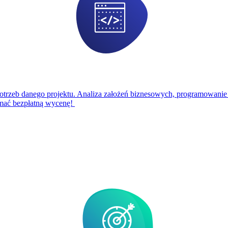
zeb danego projektu. Analiza założeń biznesowych, programowanie s
ymać bezpłatną wycenę!