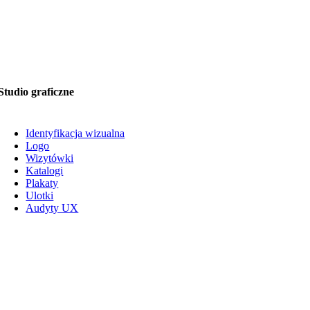
Studio graficzne
Identyfikacja wizualna
Logo
Wizytówki
Katalogi
Plakaty
Ulotki
Audyty UX