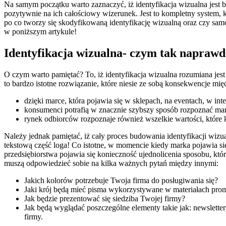
Na samym początku warto zaznaczyć, iż identyfikacja wizualna jest
pozytywnie na ich całościowy wizerunek. Jest to kompletny system, 
po co tworzy się skodyfikowaną identyfikację wizualną oraz czy samo
w poniższym artykule!
Identyfikacja wizualna- czym tak naprawdę
O czym warto pamiętać? To, iż identyfikacja wizualna rozumiana jest 
to bardzo istotne rozwiązanie, które niesie ze sobą konsekwencje mię
dzięki marce, która pojawia się w sklepach, na eventach, w int
konsumenci potrafią w znacznie szybszy sposób rozpoznać ma
rynek odbiorców rozpoznaje również wszelkie wartości, które 
Należy jednak pamiętać, iż cały proces budowania identyfikacji wizua
tekstową część loga! Co istotne, w momencie kiedy marka pojawia s
przedsiębiorstwa pojawia się konieczność ujednolicenia sposobu, któ
muszą odpowiedzieć sobie na kilka ważnych pytań między innymi:
Jakich kolorów potrzebuje Twoja firma do posługiwania się?
Jaki krój będą mieć pisma wykorzystywane w materiałach pr
Jak będzie prezentować się siedziba Twojej firmy?
Jak będą wyglądać poszczególne elementy takie jak: newsletter
firmy.