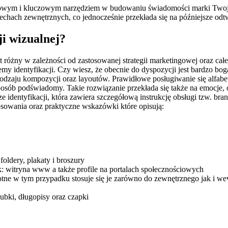
awowym i kluczowym narzędziem w budowaniu świadomości marki Twojej 
hach zewnętrznych, co jednocześnie przekłada się na późniejsze odtw
ji wizualnej?
est różny w zależności od zastosowanej strategii marketingowej oraz c
my identyfikacji. Czy wiesz, że obecnie do dyspozycji jest bardzo bog
dzaju kompozycji oraz layoutów. Prawidłowe posługiwanie się alfab
osób podświadomy. Takie rozwiązanie przekłada się także na emocje, 
ze identyfikacji, która zawiera szczegółową instrukcję obsługi tzw. bra
osowania oraz praktyczne wskazówki które opisują:
foldery, plakaty i broszury
k: witryna www a także profile na portalach społecznościowych
stotne w tym przypadku stosuje się je zarówno do zewnętrznego jak i 
ubki, długopisy oraz czapki