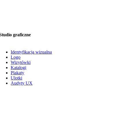
Studio graficzne
Identyfikacja wizualna
Logo
Wizytówki
Katalogi
Plakaty
Ulotki
Audyty UX