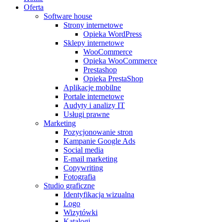
Oferta
Software house
Strony internetowe
Opieka WordPress
Sklepy internetowe
WooCommerce
Opieka WooCommerce
Prestashop
Opieka PrestaShop
Aplikacje mobilne
Portale internetowe
Audyty i analizy IT
Usługi prawne
Marketing
Pozycjonowanie stron
Kampanie Google Ads
Social media
E-mail marketing
Copywriting
Fotografia
Studio graficzne
Identyfikacja wizualna
Logo
Wizytówki
Katalogi