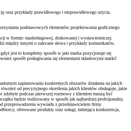
cję oraz przykłady prawidłowego i nieprawidłowego użycia.
orzystania podstawowych elementów projektowania graficznego
cji w formie: marketingowej, drukowanej i wystawienniczej.
dzi między innymi o zalecane słowa i przykłady komunikatów.
gdyż jest to kompletny sposób w jaki marka pozycjonuje się
e również sposób posługiwania się elementami składowymi marki!
świadomym zaplanowaniu konkretnych obszarów działania na jakich
 również od precyzyjnego określenia jakich klientów obsługuje, jakie
acje zdobyte podczas pierwszej rozmowy z klientem muszą być
oczątku będzie realizowany w sposób jak najbardziej profesjonalny,
 od przeprowadzenia wywiadu z przedstawicielem firmy
dbiorcy, oferowane produkty oraz usługi, istniejąca konkurencja,