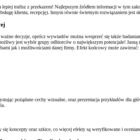
 lepiej trafisz z przekazem! Najlepszym źródłem informacji w tym zak
obsługę klienta, recepcję). Innym równie świetnym rozwiązaniem jest sko
ej
 ważne decyzje, oprócz wywiadów można wesprzeć się także badaniami
wy jest wybór grupy odbiorców o największym potencjale! Jasną rzecz
ebami jak i możliwościami danej firmy. Efekt końcowy może zawierać:
tując pożądane cechy wizualne, oraz prezentacja przykładów dla głów
ia.
y się koncepty oraz szkice, co więcej efekty są weryfikowane i oceni