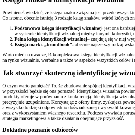
Powinieneś wiedzieć, że księga znaku związana jest przede wszystk
Co istotne, obecnie istnieją 3 rodzaje ksiąg znaków, wśród których zna
Podstawowa księga identyfikacji wizualnej-
jest ona bardzi
w systemie identyfikacji wizualnej między innymi: kolorystki, u
Pełna księga identyfikacji wizualnej
– znajdują się w niej w
Księga marki- „brandbook”-
obecnie najszerszy rodzaj wska
Warto mieć na uwadze, iż kompleksowa księga identyfikacji wizualne
na rynku wizualnie, werbalne a także w aspekcie wszystkich celów i 
Jak stworzyć skuteczną identyfikację wizu
O czym warto pamiętać? To, że zbudowanie spójnej identyfikacji wi
w przyszłości będzie się ona poruszać. Identyfikacja wizualna powinn
produkty oferuje w porównaniu z konkurencją. Identyfikacja wizualn
precyzyjnie uzupełnione. Korzystając z oferty firmy, zyskujesz pewno
a wszystko to dzięki odpowiednio doświadczonej i wykwalifikowanej
oraz z wykorzystaniem własnego researchu. Podczas wywiadu poruszane 
strategia marketingowa a także działania obejmujące przyszłość.
Dokładne poznanie odbiorców