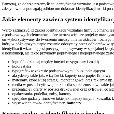
Pamiętaj, że dobrze przemyślana identyfikacja wizualna jest podst
zdecydowania pomagają odbiorcom dokonać identyfikacji marki po cec
Jakie elementy zawiera system identyfikac
Warto zaznaczyć, iż zakres identyfikacji wizualnej firmy lub marki j
z podstawowych elementów, które tworzą większe projekty oraz syste
on wykorzystywany do tworzenia między innymi układów, różnego ro
który w późniejszym etapie zostanie odczytany przez odbiorców w sp
identyfikacji wizualnej jest precyzyjnie opisywany w specjalnej księd
o konstrukcji, ale także przykłady poprawnego i niepoprawnego zast
logo (chodzi tutaj między innymi o: sygnatury i znaki)
kolorystyka
typografia- w zakresie podstawowym lub uzupełniającym
akcydensy takie jak: wizytówki, koperty oraz papier firmowy
materiały, które służą strategii marketingowej oraz reklamie np. 
media w postaci cyfrowej oraz media społecznościowe takie ja
prezentacje i oferty w postaci drukowanej oraz cyfrowej, co i
opakowania- pudełka, torby, kartony
specjalne gadżety firmowe takie jak między innymi: koszulki, k
wystawiennictwa- identyfikatory,
bannery
.
Księga znaku- a identyfikacja wizualna