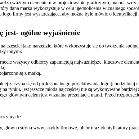
 bardzo ważnym elementem w projektowaniu graficznym, ma ona szczegó
który dana marka wykorzystuje w celu ujednolicenia wizualnego sposo
 logo firmy jest wystarczające, aby można było mówić o identyfikacji
 jest- ogólne wyjaśnienie
najczęściej jako narzędzie, które wykorzystuje się do tworzenia spójne
dzy innymi:
ernecie wszyscy odbiorcy zapamiętują najważniejsze, kluczowe elementy
rkę
kojarzone są z marką.
lnej zaczyna się od profesjonalnego projektowania logo (chodzi tutaj m
ię na rynku, jest jeszcze młoda najczęściej nie są wykonywane bardzi
rego głównym celem jest wizualna prezentacja marki. Przed rozpoczęcie
omocyjnych?
y, główna strona www, szyldy firmowe, ubiór oraz identyfikatory praco