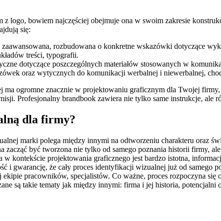
im z logo, bowiem najczęściej obejmuje ona w swoim zakresie konstruk
jdują się:
ej zaawansowana, rozbudowana o konkretne wskazówki dotyczące wyk
kładów treści, typografii.
ytyczne dotyczące poszczególnych materiałów stosowanych w komunika
zówek oraz wytycznych do komunikacji werbalnej i niewerbalnej, cho
j ma ogromne znacznie w projektowaniu graficznym dla Twojej firmy, 
misji. Profesjonalny brandbook zawiera nie tylko same instrukcje, al
alną dla firmy?
zualnej marki polega między innymi na odtworzeniu charakteru oraz 
a zacząć być tworzona nie tylko od samego poznania historii firmy, ale
a w kontekście projektowania graficznego jest bardzo istotna, inform
ść i gwarancję, że cały proces identyfikacji wizualnej już od samego p
 ekipie pracowników, specjalistów. Co ważne, proces rozpoczyna się
są takie tematy jak między innymi: firma i jej historia, potencjalni o