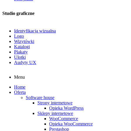
Studio graficzne
Identyfikacja wizualna
Logo
Wizytówki
Katalogi
Plakaty
Ulotki
Audyty UX
Menu
Home
Oferta
Software house
Strony internetowe
Opieka WordPress
Sklepy internetowe
WooCommerce
Opieka WooCommerce
Prestashop