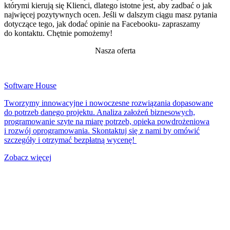
którymi kierują się Klienci, dlatego istotne jest, aby zadbać o jak
najwięcej pozytywnych ocen. Jeśli w dalszym ciągu masz pytania
dotyczące tego, jak dodać opinie na Facebooku- zapraszamy
do kontaktu. Chętnie pomożemy!
Nasza oferta
Software House
Tworzymy innowacyjne i nowoczesne rozwiązania dopasowane
do potrzeb danego projektu. Analiza założeń biznesowych,
programowanie szyte na miarę potrzeb, opieka powdrożeniowa
i rozwój oprogramowania. Skontaktuj się z nami by omówić
szczegóły i otrzymać bezpłatną wycenę!
Zobacz więcej