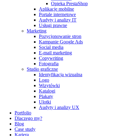
Opieka PrestaShop
Aplikacje mobilne
Portale internetowe
Audyty i analizy IT
Usługi prawne
Marketing
Pozycjonowanie stron
Kampanie Google Ads
Social media
E-mail marketing
Copywriting
Fotografia
Studio graficzne
Identyfikacja wizualna
Logo
Wizytówki
Katalogi
Plakaty
Ulotki
Audyty i analizy UX
Portfolio
Dlaczego my?
Blog
Case study
Kariera