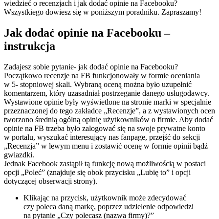
wiedzieć o recenzjach i jak dodać opinie na Facebooku?
Wszystkiego dowiesz się w poniższym poradniku. Zapraszamy!
Jak dodać opinie na Facebooku –
instrukcja
Zadajesz sobie pytanie- jak dodać opinie na Facebooku?
Początkowo recenzje na FB funkcjonowały w formie oceniania
w 5- stopniowej skali. Wybraną oceną można było uzupełnić
komentarzem, który uzasadniał postrzeganie danego usługodawcy.
Wystawione opinie były wyświetlone na stronie marki w specjalnie
przeznaczonej do tego zakładce „Recenzje”, a z wystawionych ocen
tworzono średnią ogólną opinię użytkowników o firmie. Aby dodać
opinie na FB trzeba było zalogować się na swoje prywatne konto
w portalu, wyszukać interesujący nas fanpage, przejść do sekcji
„Recenzja” w lewym menu i zostawić ocenę w formie opinii bądź
gwiazdki.
Jednak Facebook zastąpił tą funkcję nową możliwością w postaci
opcji „Poleć” (znajduje się obok przycisku „Lubię to” i opcji
dotyczącej obserwacji strony).
Klikając na przycisk, użytkownik może zdecydować
czy poleca daną markę, poprzez udzielenie odpowiedzi
na pytanie „Czy polecasz (nazwa firmy)?”