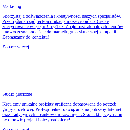
Marketing
Skorzystaj z doświadczenia i kreatywności naszych specjalistów.
Przemyślana i spójna komunikacja może zrobić dla Ciebie
zdecydowanie więcej niż myślisz. Znajomość aktualnych trendów
i nowoczesne podejście do marketingu to skutecznej kampanii.
Zapraszamy do kontaktu!
Zobacz więcej
Studio graficzne
Kreujemy unikalne projekty graficzne dopasowane do potrzeb
grupy docelowej. Profesjonalne rozwiązania na potrzeby Internetu
oraz tradycyjnych nośników drukowanych. Skontaktuj się z nami
by omówić projekt i otrzymać ofertę!
Zobacz więcej