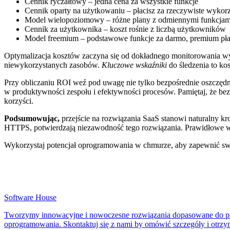
Cennik ryczałtowy – jedna cena za wszystkie funkcje
Cennik oparty na użytkowaniu – płacisz za rzeczywiste wykorz
Model wielopoziomowy – różne plany z odmiennymi funkcjam
Cennik za użytkownika – koszt rośnie z liczbą użytkowników
Model freemium – podstawowe funkcje za darmo, premium pła
Optymalizacja kosztów zaczyna się od dokładnego monitorowania w
niewykorzystanych zasobów.
Kluczowe wskaźniki
do śledzenia to ko
Przy obliczaniu ROI weź pod uwagę nie tylko bezpośrednie oszczędn
w produktywności zespołu i efektywności procesów. Pamiętaj, że bez
korzyści.
Podsumowując,
przejście na rozwiązania SaaS stanowi naturalny k
HTTPS, potwierdzają niezawodność tego rozwiązania. Prawidłowe wd
Wykorzystaj potencjał oprogramowania w chmurze, aby zapewnić swo
Software House
Tworzymy innowacyjne i nowoczesne rozwiązania dopasowane do potr
oprogramowania. Skontaktuj się z nami by omówić szczegóły i otrz