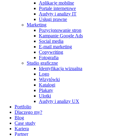
Aplikacje mobilne
Portale internetowe
Audyty i analizy IT
Usługi prawne
Marketing
Pozycjonowanie stron
Kampanie Google Ads
Social media
E-mail marketing
Copywriting
Fotografia
Studio graficzne
Identyfikacja wizualna
Logo
Wizytówki
Katalogi
Plakaty
Ulotki
Audyty i analizy UX
Portfolio
Dlaczego my?
Blog
Case study
Kariera
Partner