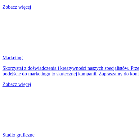
Zobacz więcej
Marketing
Skorzystaj z doświadczenia i kreatywności naszych specjalistów. Pr
podejście do marketingu to skutecznej kampanii. Zapraszamy do kont
Zobacz więcej
Studio graficzne