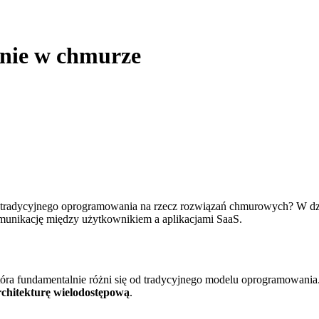
anie w chmurze
e z tradycyjnego oprogramowania na rzecz rozwiązań chmurowych? W dz
munikację między użytkownikiem a aplikacjami SaaS.
 która fundamentalnie różni się od tradycyjnego modelu oprogramowania
chitekturę wielodostępową
.