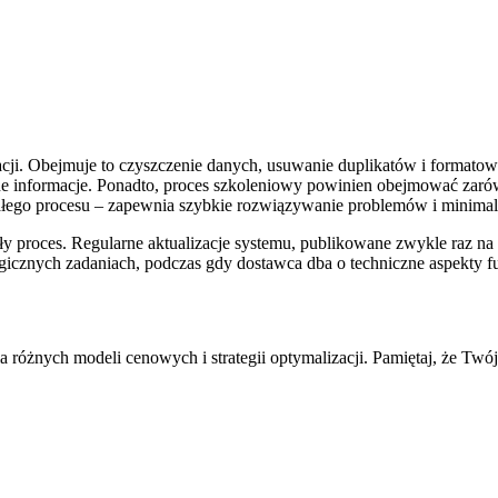
acji. Obejmuje to czyszczenie danych, usuwanie duplikatów i forma
ane informacje. Ponadto, proces szkoleniowy powinien obejmować zar
ego procesu – zapewnia szybkie rozwiązywanie problemów i minimaliz
gły proces. Regularne aktualizacje systemu, publikowane zwykle raz n
egicznych zadaniach, podczas gdy dostawca dba o techniczne aspekty 
 różnych modeli cenowych i strategii optymalizacji. Pamiętaj, że T