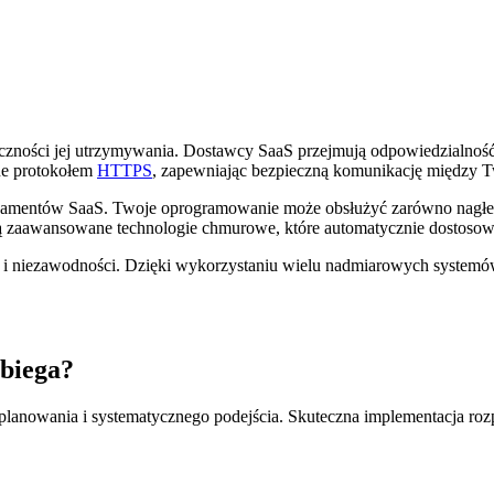
nieczności jej utrzymywania. Dostawcy SaaS przejmują odpowiedzialno
one protokołem
HTTPS
, zapewniając bezpieczną komunikację między T
amentów SaaS. Twoje oprogramowanie może obsłużyć zarówno nagłe s
zaawansowane technologie chmurowe, które automatycznie dostosowuj
ci i niezawodności. Dzięki wykorzystaniu wielu nadmiarowych systemów
ebiega?
lanowania i systematycznego podejścia. Skuteczna implementacja rozp