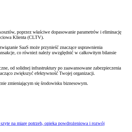
osztów, poprzez właściwe dopasowanie parametrów i eliminację
życiowa Klienta (CLTV).
ozwiązanie SaaS może przynieść znaczące usprawnienia
ansakcje, co również należy uwzględnić w całkowitym bilansie
czne, od solidnej infrastruktury po zaawansowane zabezpieczenia
acząco zwiększyć efektywność Twojej organizacji.
znie zmieniającym się środowisku biznesowym.
zyte na miarę potrzeb, opieka powdrożeniowa i rozwój