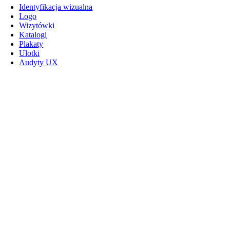
Identyfikacja wizualna
Logo
Wizytówki
Katalogi
Plakaty
Ulotki
Audyty UX