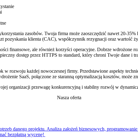
ystanie
i
tne
ykorzystania zasobów. Twoja firma może zaoszczędzić nawet 20-35% k
szt pozyskania klienta (CAC), współczynnik rezygnacji oraz wartość 
ości finansowe, ale również korzyści operacyjne. Dobrze wdrożone r
pieczny dostęp przez HTTPS to standard, który chroni Twoje dane i tr
rok w rozwoju każdej nowoczesnej firmy. Przedstawione aspekty techni
rożenie SaaS, połączone ze staranną optymalizacją kosztów, może zn
jej organizacji przewagę konkurencyjną i stabilny rozwój w dynamic
Nasza oferta
zeb danego projektu. Analiza założeń biznesowych, programowanie s
ymać bezpłatną wycenę!