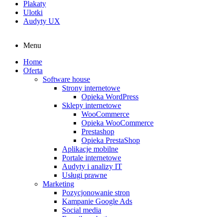
Plakaty
Ulotki
Audyty UX
Menu
Home
Oferta
Software house
Strony internetowe
Opieka WordPress
Sklepy internetowe
WooCommerce
Opieka WooCommerce
Prestashop
Opieka PrestaShop
Aplikacje mobilne
Portale internetowe
Audyty i analizy IT
Usługi prawne
Marketing
Pozycjonowanie stron
Kampanie Google Ads
Social media