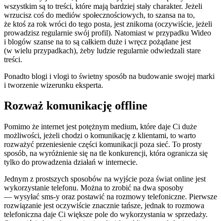
wszystkim są to treści, które mają bardziej stały charakter. Jeżeli
wrzucisz coś do mediów społecznościowych, to szansa na to,
że ktoś za rok wróci do tego posta, jest znikoma (oczywiście, jeżeli
prowadzisz regularnie swój profil). Natomiast w przypadku Wideo
i blogów szanse na to są całkiem duże i wręcz pożądane jest
(w wielu przypadkach), żeby ludzie regularnie odwiedzali stare
treści.
Ponadto blogi i vlogi to świetny sposób na budowanie swojej marki
i tworzenie wizerunku eksperta.
Rozważ komunikację offline
Pomimo że internet jest potężnym medium, które daje Ci duże
możliwości, jeżeli chodzi o komunikację z klientami, to warto
rozważyć przeniesienie części komunikacji poza sieć. To prosty
sposób, na wyróżnienie się na tle konkurencji, która ogranicza się
tylko do prowadzenia działań w internecie.
Jednym z prostszych sposobów na wyjście poza świat online jest
wykorzystanie telefonu. Można to zrobić na dwa sposoby
— wysyłać sms-y oraz postawić na rozmowy telefoniczne. Pierwsze
rozwiązanie jest oczywiście znacznie tańsze, jednak to rozmowa
telefoniczna daje Ci większe pole do wykorzystania w sprzedaży.