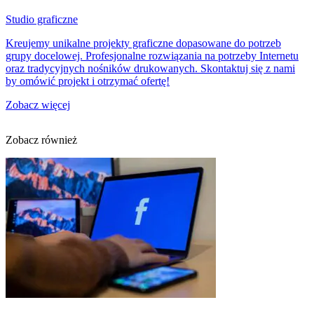
Studio graficzne
Kreujemy unikalne projekty graficzne dopasowane do potrzeb
grupy docelowej. Profesjonalne rozwiązania na potrzeby Internetu
oraz tradycyjnych nośników drukowanych. Skontaktuj się z nami
by omówić projekt i otrzymać ofertę!
Zobacz więcej
Zobacz również