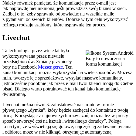
Należy również pamiętać, że komunikacja przez e-mail jest
tak naprawdę nieunikniona, jeśli prowadzisz swój biznes w sieci.
Zadbaj o to, żeby sprawnie odpowiadać na wszelkie maile
z pytaniami od swoich klientów. Dobrze w tym celu wykorzystać
różnego rodzaju szablony, które usprawnią ten proces.
Livechat
Ta technologia przez wiele lat była
wykorzystywana przez niewielu
Boty to nowoczesna
przedsiębiorców. Zmianę przyniosły
forma komunikacji
boty na Facebook
Messengerze
. Ten
kanał komunikacji można wykorzystać na wiele sposobów. Możesz
m.in. tworzyć leje sprzedażowe, wysyłać masowe komunikaty,
jednocześnie podobnie jak przez e-mail twoi klienci mogą do Ciebie
pisać. Dlatego warto potraktować ten kanał jako komunikację
dwustronną.
Livechat można również zainstalować na stronie w formie
pływającego „dymka”, który będzie zachęcał do kontaktu z twoją
firmą. Korzystając z najnowszych rozwiązań, można też w prosty
sposób stworzyć coś na kształt „wirtualnego doradcy”. Polega
to na tym, że wyświetlają się gotowe, najczęściej zadawane pytania
i odbiorca może w nie kliknąć, otrzymując automatyczną