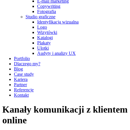
E-mail marketing
Copywriting
Fotografia
Studio graficzne
Identyfikacja wizualna
Logo
Wizytówki
Katalogi
Plakaty
Ulotki
Audyty i analizy UX
Portfolio
Dlaczego my?
Blog
Case study
Kariera
Partner
Referencje
Kontakt
Kanały komunikacji z klientem
online