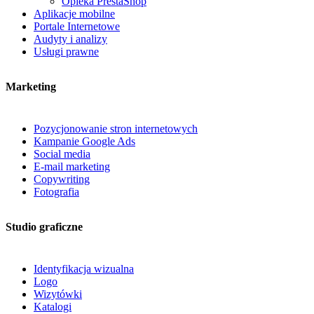
Opieka PrestaShop
Aplikacje mobilne
Portale Internetowe
Audyty i analizy
Usługi prawne
Marketing
Pozycjonowanie stron internetowych
Kampanie Google Ads
Social media
E-mail marketing
Copywriting
Fotografia
Studio graficzne
Identyfikacja wizualna
Logo
Wizytówki
Katalogi