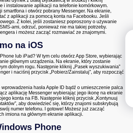
ski dymek z białą błyskawicą w środku) i kliknij
e i instalowanie aplikacji na telefonie komórkowym.
i smartfona i otwórz pobrany Messenger. Na ekranie,
ystać z aplikacji za pomocą konta na Facebooku. Jeśli
owego. Z kolei, jeśli zostaniesz poproszony o używanie
SMS-ami, odrzuć, ponieważ nie ma takiej potrzeby.
sengera i możesz zacząć rozmawiać ze znajomymi.
rmo na iOS
iPhone lub iPad? W tym celu otwórz App Store, wybierając
ekranie głównym urządzenia. Na ekranie, który zostanie
awym dolnym rogu. Następnie kliknij „Pasek wyszukiwania”
er i naciśnij przycisk „Pobierz/Zainstaluj”, aby rozpocząć
 wprowadzenia hasła Apple ID bądź o umieszczenie palca
ącz aplikację Messenger wybierając jego ikonę na ekranie
ego konta na FB. Następnie kliknij przycisk „Kontynuuj
taktów”, aby dowiedzieć się, którzy znajomi subskrybują
ź swój numer telefonu. I gotowe! Możesz już zacząć
h imiona na głównym ekranie aplikacji.
Windows Phone