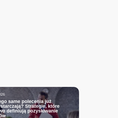
026
ego same polecenia już
starczają? Strategie, które
wo definiują pozyskiwanie
tów