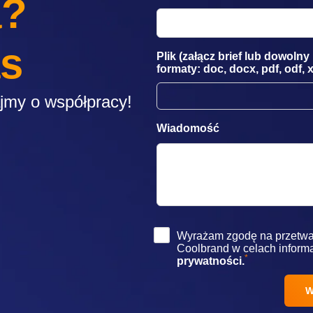
a?
as
Plik (załącz brief lub dowoln
formaty: doc, docx, pdf, odf, x
ajmy o współpracy!
Wiadomość
Wyrażam zgodę na przetwa
Coolbrand w celach inform
*
prywatności.