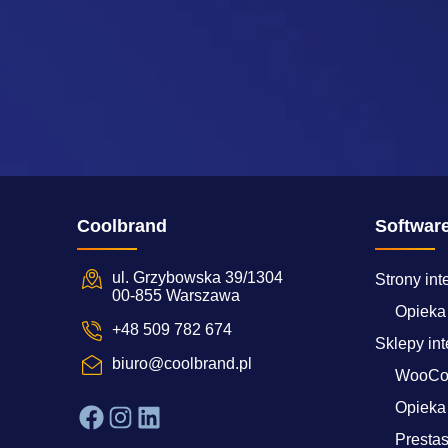
Coolbrand
Softwar
ul. Grzybowska 39/1304
Strony in
00-855 Warszawa
Opieka
+48 509 782 674
Sklepy in
biuro@coolbrand.pl
WooCo
Opiek
Facebook
Instagram
LinkedIn
Presta