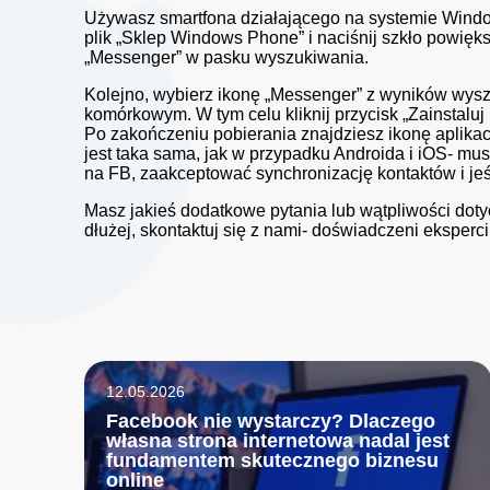
Używasz smartfona działającego na systemie Wind
plik „Sklep Windows Phone” i naciśnij szkło powięk
„Messenger” w pasku wyszukiwania.
Kolejno, wybierz ikonę „Messenger” z wyników wyszuk
komórkowym. W tym celu kliknij przycisk „Zainstaluj
Po zakończeniu pobierania znajdziesz ikonę aplika
jest taka sama, jak w przypadku Androida i iOS- mus
na FB, zaakceptować synchronizację kontaktów i jeśl
Masz jakieś dodatkowe pytania lub wątpliwości do
dłużej, skontaktuj się z nami- doświadczeni eksper
12.05.2026
Facebook nie wystarczy? Dlaczego
własna strona internetowa nadal jest
fundamentem skutecznego biznesu
online