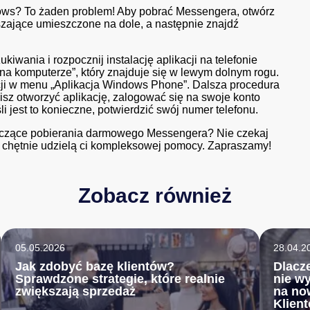
ows? To żaden problem! Aby pobrać Messengera, otwórz
szające umieszczone na dole, a następnie znajdź
iwania i rozpocznij instalację aplikacji na telefonie
 na komputerze”, który znajduje się w lewym dolnym rogu.
cji w menu „Aplikacja Windows Phone”. Dalsza procedura
isz otworzyć aplikację, zalogować się na swoje konto
i jest to konieczne, potwierdzić swój numer telefonu.
tyczące pobierania darmowego Messengera? Nie czekaj
ci chętnie udzielą ci kompleksowej pomocy. Zapraszamy!
Zobacz również
05.05.2026
28.04.2
Jak zdobyć bazę klientów?
Dlacz
Sprawdzone strategie, które realnie
nie wy
zwiększają sprzedaż
na no
Klien