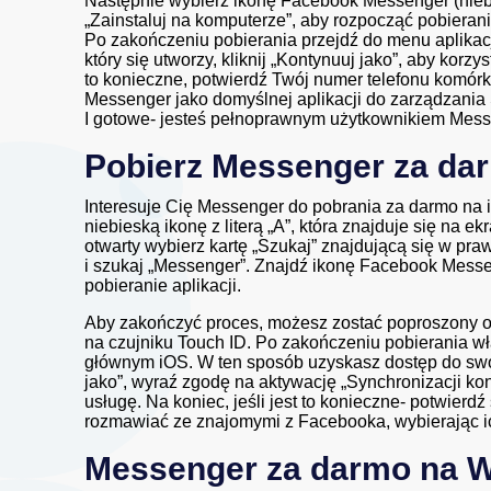
Następnie wybierz ikonę Facebook Messenger (niebie
„Zainstaluj na komputerze”, aby rozpocząć pobierani
Po zakończeniu pobierania przejdź do menu aplikacj
który się utworzy, kliknij „Kontynuuj jako”, aby korz
to konieczne, potwierdź Twój numer telefonu komórk
Messenger jako domyślnej aplikacji do zarządzania 
I gotowe- jesteś pełnoprawnym użytkownikiem Mes
Pobierz Messenger za da
Interesuje Cię Messenger do pobrania za darmo na 
niebieską ikonę z literą „A”, która znajduje się na 
otwarty wybierz kartę „Szukaj” znajdującą się w pr
i szukaj „Messenger”. Znajdź ikonę Facebook Messeng
pobieranie aplikacji.
Aby zakończyć proces, możesz zostać poproszony o
na czujniku Touch ID. Po zakończeniu pobierania wł
głównym iOS. W ten sposób uzyskasz dostęp do swoj
jako”, wyraź zgodę na aktywację „Synchronizacji kon
usługę. Na koniec, jeśli jest to konieczne- potwierd
rozmawiać ze znajomymi z Facebooka, wybierając ic
Messenger za darmo na 