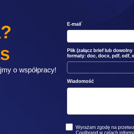
*
E-mail
a?
as
Plik (załącz brief lub dowoln
formaty: doc, docx, pdf, odf, x
ajmy o współpracy!
Wiadomość
Wyrażam zgodę na przetwa
Coolbrand w celach inform