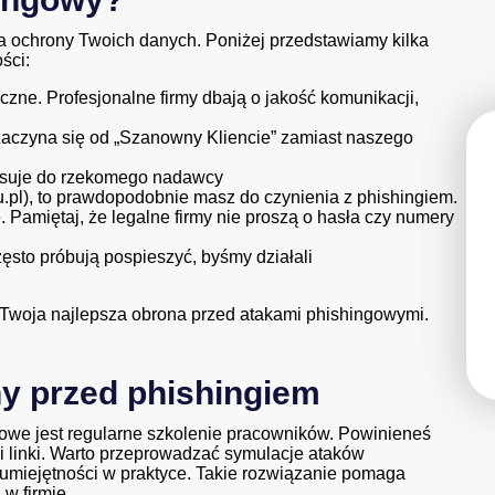
a ochrony Twoich danych. Poniżej przedstawiamy kilka
ści:
czne. Profesjonalne firmy dbają o jakość komunikacji,
zaczyna się od „Szanowny Kliencie” zamiast naszego
asuje do rzekomego nadawcy
l), to prawdopodobnie masz do czynienia z phishingiem.
 Pamiętaj, że legalne firmy nie proszą o hasła czy numery
zęsto próbują pospieszyć, byśmy działali
o Twoja najlepsza obrona przed atakami phishingowymi.
y przed phishingiem
zowe jest regularne szkolenie pracowników. Powinieneś
i linki. Warto przeprowadzać symulacje ataków
umiejętności w praktyce. Takie rozwiązanie pomaga
w firmie.