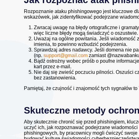
Rozpoznanie ataku phishingowego jest kluczowe dl
wskazówek, jak zidentyfikować podejrzane wiadomo
Zwracaj uwagę na błędy ortograficzne i gramaty
więc liczne błędy mogą świadczyć o oszustwie.
Uważaj na ogólne powitania. Jeśli wiadomość 
imienia, to powinno wzbudzić podejrzenia.
Sprawdzaj adres nadawcy. Jeśli domena nie p
(np.
support@gmail.com
zamiast @nazwabanku.p
Bądź ostrożny wobec próśb o poufne informacje.
kart przez e-mail.
Nie daj się zwieść poczuciu pilności. Oszuści c
bez zastanowienia.
Pamiętaj, że czujność i znajomość tych sygnałów t
Skuteczne metody ochron
Aby skutecznie chronić się przed phishingiem, kluc
uczyć ich, jak rozpoznawać podejrzane wiadomości 
phishingowych, by pracownicy mogli ćwiczyć swoje 
budować kulturę świadomości cyberbezpieczeństwa 