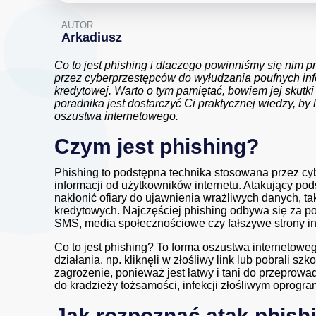
AUTOR
Arkadiusz
Co to jest phishing i dlaczego powinniśmy się nim
przez cyberprzestępców do wyłudzania poufnych info
kredytowej. Warto o tym pamiętać, bowiem jej sku
poradnika jest dostarczyć Ci praktycznej wiedzy, by 
oszustwa internetowego.
Czym jest phishing?
Phishing to podstępna technika stosowana przez cy
informacji od użytkowników internetu. Atakujący po
nakłonić ofiary do ujawnienia wrażliwych danych, ta
kredytowych. Najczęściej phishing odbywa się za p
SMS, media społecznościowe czy fałszywe strony in
Co to jest phishing? To forma oszustwa internetoweg
działania, np. kliknęli w złośliwy link lub pobrali
zagrożenie, ponieważ jest łatwy i tani do przeprow
do kradzieży tożsamości, infekcji złośliwym oprogr
Jak rozpoznać atak phis