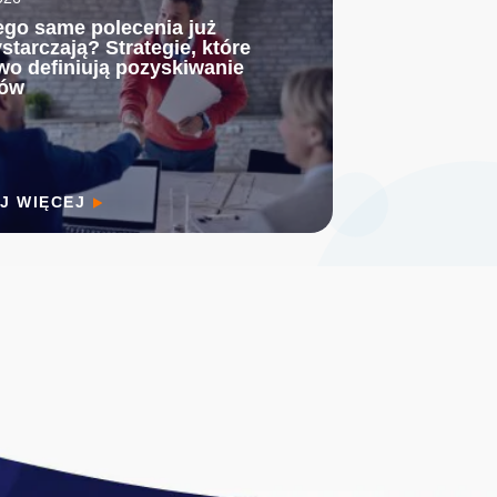
ego same polecenia już
starczają? Strategie, które
wo definiują pozyskiwanie
tów
J WIĘCEJ