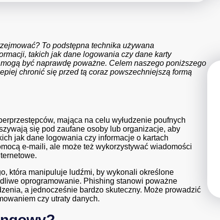
 przejmować? To podstępna technika używana
rmacji, takich jak dane logowania czy dane karty
tki mogą być naprawdę poważne. Celem naszego poniższego
lepiej chronić się przed tą coraz powszechniejszą formą
berprzestępców, mająca na celu wyłudzenie poufnych
dszywają się pod zaufane osoby lub organizacje, aby
kich jak dane logowania czy informacje o kartach
omocą e-maili, ale może też wykorzystywać wiadomości
ternetowe.
o, która manipuluje ludźmi, by wykonali określone
 szkodliwe oprogramowanie. Phishing stanowi poważne
adzenia, a jednocześnie bardzo skuteczny. Może prowadzić
amowaniem czy utraty danych.
hingowy?