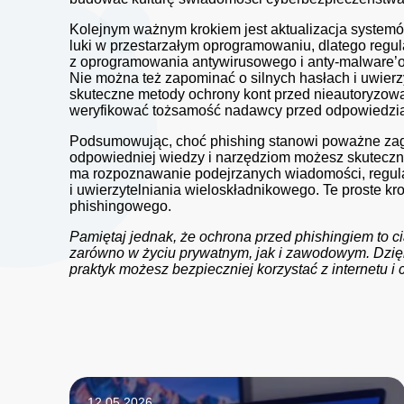
Kolejnym ważnym krokiem jest aktualizacja system
luki w przestarzałym oprogramowaniu, dlatego regul
z oprogramowania antywirusowego i anty-malware’
Nie można też zapominać o silnych hasłach i uwier
skuteczne metody ochrony kont przed nieautoryzow
weryfikować tożsamość nadawcy przed odpowiedzią 
Podsumowując, choć phishing stanowi poważne zagr
odpowiedniej wiedzy i narzędziom możesz skuteczni
ma rozpoznawanie podejrzanych wiadomości, regula
i uwierzytelniania wieloskładnikowego. Te proste k
phishingowego.
Pamiętaj jednak, że ochrona przed phishingiem to cią
zarówno w życiu prywatnym, jak i zawodowym. Dzię
praktyk możesz bezpieczniej korzystać z internetu 
12.05.2026