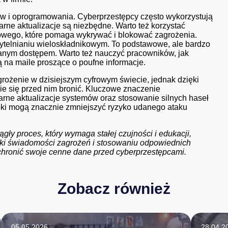
ów i oprogramowania. Cyberprzestępcy często wykorzystują
arne aktualizacje są niezbędne. Warto też korzystać
owego, które pomaga wykrywać i blokować zagrożenia.
zytelnianiu wieloskładnikowym. To podstawowe, ale bardzo
anym dostępem. Warto też nauczyć pracowników, jak
na maile proszące o poufne informacje.
ożenie w dzisiejszym cyfrowym świecie, jednak dzięki
e się przed nim bronić. Kluczowe znaczenie
rne aktualizacje systemów oraz stosowanie silnych haseł
roki mogą znacznie zmniejszyć ryzyko udanego ataku
gły proces, który wymaga stałej czujności i edukacji,
ki świadomości zagrożeń i stosowaniu odpowiednich
i chronić swoje cenne dane przed cyberprzestępcami.
Zobacz również
05.05.2026
28.04.2