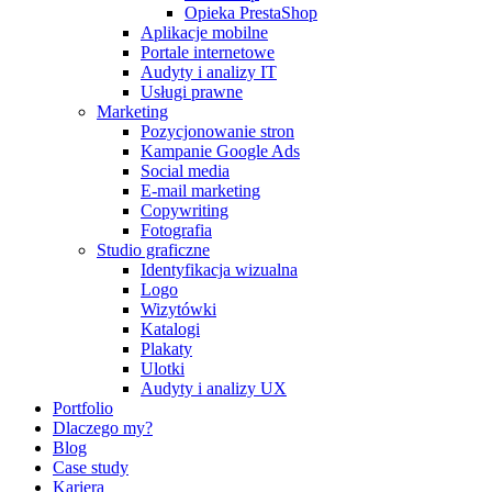
Opieka PrestaShop
Aplikacje mobilne
Portale internetowe
Audyty i analizy IT
Usługi prawne
Marketing
Pozycjonowanie stron
Kampanie Google Ads
Social media
E-mail marketing
Copywriting
Fotografia
Studio graficzne
Identyfikacja wizualna
Logo
Wizytówki
Katalogi
Plakaty
Ulotki
Audyty i analizy UX
Portfolio
Dlaczego my?
Blog
Case study
Kariera