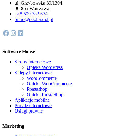
ul. Grzybowska 39/1304
00-855 Warszawa
+48 509 782 674
biuro@coolbrand.pl
Facebook
Instagram
LinkedIn
Software House
Strony internetowe
Opieka WordPress
Sklepy internetowe
WooCommerce
Opieka WooCommerce
Prestashop
Opieka PrestaShop
Aplikacje mobilne
Portale internetowe
Usługi prawne
Marketing