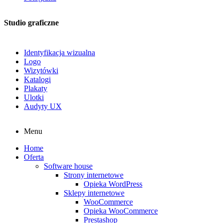
Studio graficzne
Identyfikacja wizualna
Logo
Wizytówki
Katalogi
Plakaty
Ulotki
Audyty UX
Menu
Home
Oferta
Software house
Strony internetowe
Opieka WordPress
Sklepy internetowe
WooCommerce
Opieka WooCommerce
Prestashop