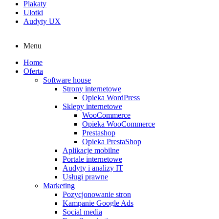
Plakaty
Ulotki
Audyty UX
Menu
Home
Oferta
Software house
Strony internetowe
Opieka WordPress
Sklepy internetowe
WooCommerce
Opieka WooCommerce
Prestashop
Opieka PrestaShop
Aplikacje mobilne
Portale internetowe
Audyty i analizy IT
Usługi prawne
Marketing
Pozycjonowanie stron
Kampanie Google Ads
Social media