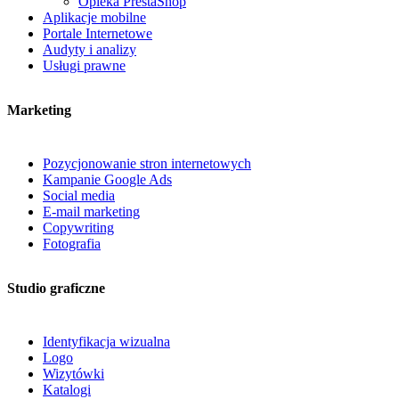
Opieka PrestaShop
Aplikacje mobilne
Portale Internetowe
Audyty i analizy
Usługi prawne
Marketing
Pozycjonowanie stron internetowych
Kampanie Google Ads
Social media
E-mail marketing
Copywriting
Fotografia
Studio graficzne
Identyfikacja wizualna
Logo
Wizytówki
Katalogi