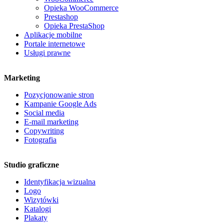
Opieka WooCommerce
Prestashop
Opieka PrestaShop
Aplikacje mobilne
Portale internetowe
Usługi prawne
Marketing
Pozycjonowanie stron
Kampanie Google Ads
Social media
E-mail marketing
Copywriting
Fotografia
Studio graficzne
Identyfikacja wizualna
Logo
Wizytówki
Katalogi
Plakaty