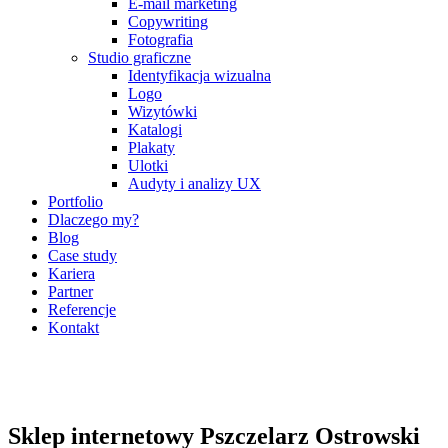
E-mail marketing
Copywriting
Fotografia
Studio graficzne
Identyfikacja wizualna
Logo
Wizytówki
Katalogi
Plakaty
Ulotki
Audyty i analizy UX
Portfolio
Dlaczego my?
Blog
Case study
Kariera
Partner
Referencje
Kontakt
Sklep internetowy Pszczelarz Ostrowski