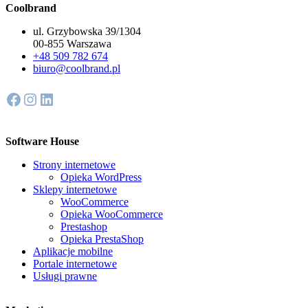
Coolbrand
ul. Grzybowska 39/1304
00-855 Warszawa
+48 509 782 674
biuro@coolbrand.pl
Facebook
Instagram
LinkedIn
Software House
Strony internetowe
Opieka WordPress
Sklepy internetowe
WooCommerce
Opieka WooCommerce
Prestashop
Opieka PrestaShop
Aplikacje mobilne
Portale internetowe
Usługi prawne