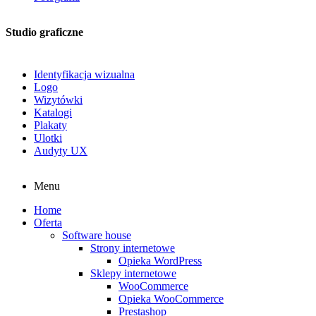
Studio graficzne
Identyfikacja wizualna
Logo
Wizytówki
Katalogi
Plakaty
Ulotki
Audyty UX
Menu
Home
Oferta
Software house
Strony internetowe
Opieka WordPress
Sklepy internetowe
WooCommerce
Opieka WooCommerce
Prestashop