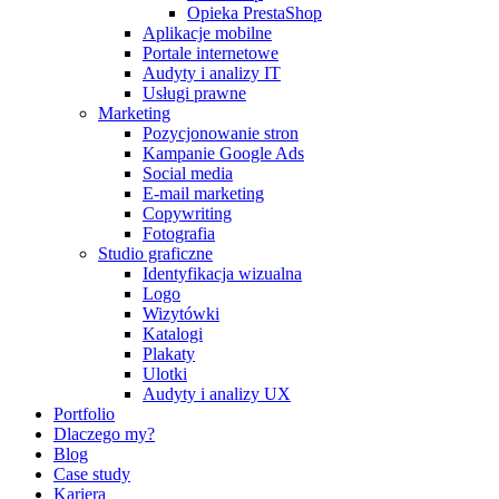
Opieka PrestaShop
Aplikacje mobilne
Portale internetowe
Audyty i analizy IT
Usługi prawne
Marketing
Pozycjonowanie stron
Kampanie Google Ads
Social media
E-mail marketing
Copywriting
Fotografia
Studio graficzne
Identyfikacja wizualna
Logo
Wizytówki
Katalogi
Plakaty
Ulotki
Audyty i analizy UX
Portfolio
Dlaczego my?
Blog
Case study
Kariera