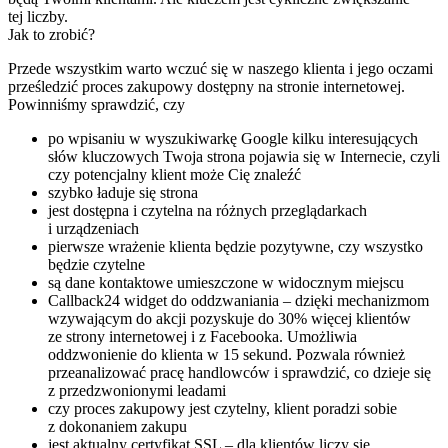
tej liczby.
Jak to zrobić?
Przede wszystkim warto wczuć się w naszego klienta i jego oczami
prześledzić proces zakupowy dostępny na stronie internetowej.
Powinniśmy sprawdzić, czy
po wpisaniu w wyszukiwarkę Google kilku interesujących
słów kluczowych Twoja strona pojawia się w Internecie, czyli
czy potencjalny klient może Cię znaleźć
szybko ładuje się strona
jest dostępna i czytelna na różnych przeglądarkach
i urządzeniach
pierwsze wrażenie klienta będzie pozytywne, czy wszystko
będzie czytelne
są dane kontaktowe umieszczone w widocznym miejscu
Callback24 widget do oddzwaniania – dzięki mechanizmom
wzywającym do akcji pozyskuje do 30% więcej klientów
ze strony internetowej i z Facebooka. Umożliwia
oddzwonienie do klienta w 15 sekund. Pozwala również
przeanalizować pracę handlowców i sprawdzić, co dzieje się
z przedzwonionymi leadami
czy proces zakupowy jest czytelny, klient poradzi sobie
z dokonaniem zakupu
jest aktualny certyfikat SSL – dla klientów liczy się