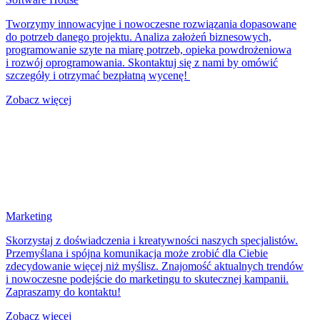
Tworzymy innowacyjne i nowoczesne rozwiązania dopasowane
do potrzeb danego projektu. Analiza założeń biznesowych,
programowanie szyte na miarę potrzeb, opieka powdrożeniowa
i rozwój oprogramowania. Skontaktuj się z nami by omówić
szczegóły i otrzymać bezpłatną wycenę!
Zobacz więcej
Marketing
Skorzystaj z doświadczenia i kreatywności naszych specjalistów.
Przemyślana i spójna komunikacja może zrobić dla Ciebie
zdecydowanie więcej niż myślisz. Znajomość aktualnych trendów
i nowoczesne podejście do marketingu to skutecznej kampanii.
Zapraszamy do kontaktu!
Zobacz więcej