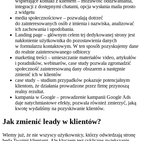
wspierające kontakt z klientem – możliwość oddzwaniania,
integracji z dostępnymi chatami, opcja wysłania maila prosto
z widgetu
media społecznościowe – pozwalają dotrzeć
do zainteresowanych osób z imienia i nazwiska, analizować
ich zachowania i upodobania.
Landing page – głównym celem tej dedykowanej strony jest
nakłonienie użytkownika do pozostawienia danych
w formularzu kontaktowym. W ten sposób pozyskujemy dane
do realnie zainteresowanego odbiorcy
marketing treści – umieszczanie materiałów video, artykułów
i poradników, webinarów, case study pozwala zgromadzić
społeczność zainteresowaną dany obszarem a następnie
zmienić ich w klientów
case study – studium przypadków pokazuje potencjalnym
klientom, że działania prowadzone przez firmę przynoszą
realny rezultat.
kampania w Google – prowadzenie kampanii Google Ads
daje natychmiastowe efekty, pozwala również zmierzyć, jaką
kwotę wydaliśmy na pozyskiwanie klientów.
Jak zmienić leady w klientów?
Wiemy już, że nie wszyscy użytkownicy, którzy odwiedzają stronę
będą Twoimi klientami. Ale kluczem jest cykliczne zwiększanie