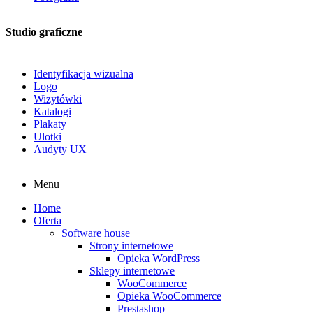
Studio graficzne
Identyfikacja wizualna
Logo
Wizytówki
Katalogi
Plakaty
Ulotki
Audyty UX
Menu
Home
Oferta
Software house
Strony internetowe
Opieka WordPress
Sklepy internetowe
WooCommerce
Opieka WooCommerce
Prestashop