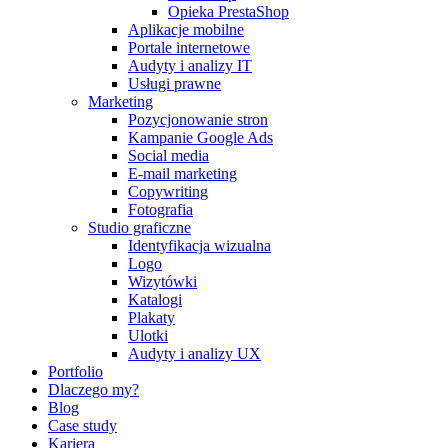
Opieka PrestaShop
Aplikacje mobilne
Portale internetowe
Audyty i analizy IT
Usługi prawne
Marketing
Pozycjonowanie stron
Kampanie Google Ads
Social media
E-mail marketing
Copywriting
Fotografia
Studio graficzne
Identyfikacja wizualna
Logo
Wizytówki
Katalogi
Plakaty
Ulotki
Audyty i analizy UX
Portfolio
Dlaczego my?
Blog
Case study
Kariera