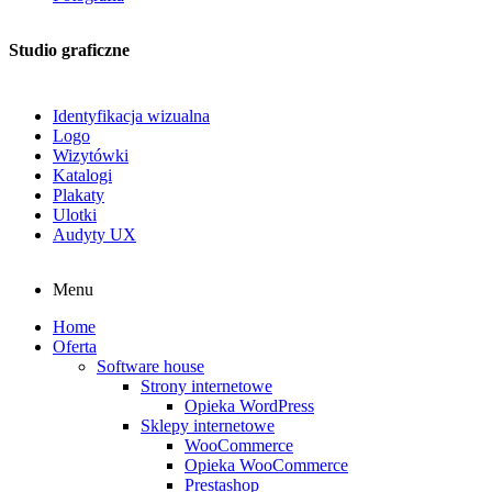
Studio graficzne
Identyfikacja wizualna
Logo
Wizytówki
Katalogi
Plakaty
Ulotki
Audyty UX
Menu
Home
Oferta
Software house
Strony internetowe
Opieka WordPress
Sklepy internetowe
WooCommerce
Opieka WooCommerce
Prestashop