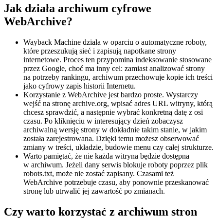
Jak działa archiwum cyfrowe
WebArchive?
Wayback Machine działa w oparciu o automatyczne roboty,
które przeszukują sieć i zapisują napotkane strony
internetowe. Proces ten przypomina indeksowanie stosowane
przez Google, choć ma inny cel: zamiast analizować strony
na potrzeby rankingu, archiwum przechowuje kopie ich treści
jako cyfrowy zapis historii Internetu.
Korzystanie z WebArchive jest bardzo proste. Wystarczy
wejść na stronę archive.org, wpisać adres URL witryny, którą
chcesz sprawdzić, a następnie wybrać konkretną datę z osi
czasu. Po kliknięciu w interesujący dzień zobaczysz
archiwalną wersję strony w dokładnie takim stanie, w jakim
została zarejestrowana. Dzięki temu możesz obserwować
zmiany w treści, układzie, budowie menu czy całej strukturze.
Warto pamiętać, że nie każda witryna będzie dostępna
w archiwum. Jeżeli dany serwis blokuje roboty poprzez plik
robots.txt, może nie zostać zapisany. Czasami też
WebArchive potrzebuje czasu, aby ponownie przeskanować
stronę lub utrwalić jej zawartość po zmianach.
Czy warto korzystać z archiwum stron