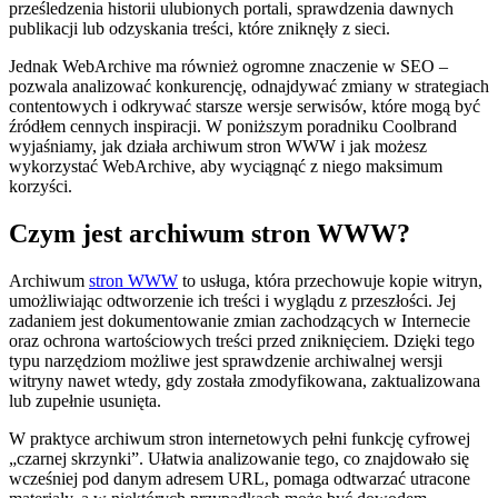
prześledzenia historii ulubionych portali, sprawdzenia dawnych
publikacji lub odzyskania treści, które zniknęły z sieci.
Jednak WebArchive ma również ogromne znaczenie w SEO –
pozwala analizować konkurencję, odnajdywać zmiany w strategiach
contentowych i odkrywać starsze wersje serwisów, które mogą być
źródłem cennych inspiracji. W poniższym poradniku Coolbrand
wyjaśniamy, jak działa archiwum stron WWW i jak możesz
wykorzystać WebArchive, aby wyciągnąć z niego maksimum
korzyści.
Czym jest archiwum stron WWW?
Archiwum
stron WWW
to usługa, która przechowuje kopie witryn,
umożliwiając odtworzenie ich treści i wyglądu z przeszłości. Jej
zadaniem jest dokumentowanie zmian zachodzących w Internecie
oraz ochrona wartościowych treści przed zniknięciem. Dzięki tego
typu narzędziom możliwe jest sprawdzenie archiwalnej wersji
witryny nawet wtedy, gdy została zmodyfikowana, zaktualizowana
lub zupełnie usunięta.
W praktyce archiwum stron internetowych pełni funkcję cyfrowej
„czarnej skrzynki”. Ułatwia analizowanie tego, co znajdowało się
wcześniej pod danym adresem URL, pomaga odtwarzać utracone