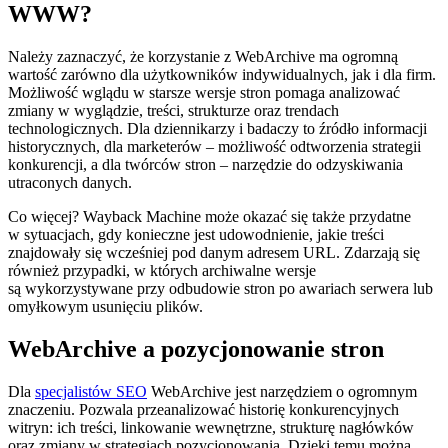
WWW?
Należy zaznaczyć, że korzystanie z WebArchive ma ogromną
wartość zarówno dla użytkowników indywidualnych, jak i dla firm.
Możliwość wglądu w starsze wersje stron pomaga analizować
zmiany w wyglądzie, treści, strukturze oraz trendach
technologicznych. Dla dziennikarzy i badaczy to źródło informacji
historycznych, dla marketerów – możliwość odtworzenia strategii
konkurencji, a dla twórców stron – narzędzie do odzyskiwania
utraconych danych.
Co więcej? Wayback Machine może okazać się także przydatne
w sytuacjach, gdy konieczne jest udowodnienie, jakie treści
znajdowały się wcześniej pod danym adresem URL. Zdarzają się
również przypadki, w których archiwalne wersje
są wykorzystywane przy odbudowie stron po awariach serwera lub
omyłkowym usunięciu plików.
WebArchive a pozycjonowanie stron
Dla
specjalistów SEO
WebArchive jest narzędziem o ogromnym
znaczeniu. Pozwala przeanalizować historię konkurencyjnych
witryn: ich treści, linkowanie wewnętrzne, strukturę nagłówków
oraz zmiany w strategiach pozycjonowania. Dzięki temu można