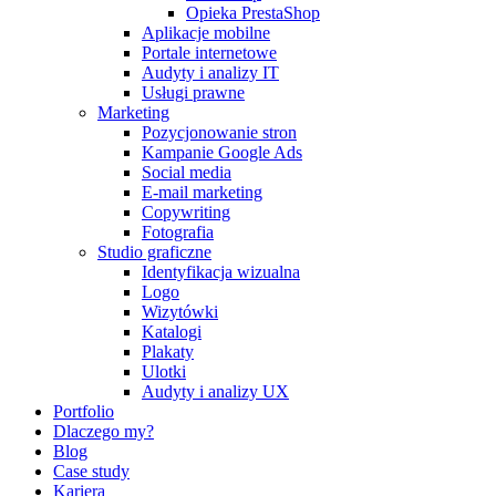
Opieka PrestaShop
Aplikacje mobilne
Portale internetowe
Audyty i analizy IT
Usługi prawne
Marketing
Pozycjonowanie stron
Kampanie Google Ads
Social media
E-mail marketing
Copywriting
Fotografia
Studio graficzne
Identyfikacja wizualna
Logo
Wizytówki
Katalogi
Plakaty
Ulotki
Audyty i analizy UX
Portfolio
Dlaczego my?
Blog
Case study
Kariera