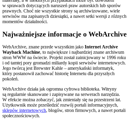
materiały, a w niektórych przypadkach może być dowodem
w sprawach dotyczących naruszeń praw autorskich lub sporów
prawnych. Choć nie wszystkie strony są archiwizowane, wiele
serwisów ma zapisanych dziesiątki, a nawet setki wersji z różnych
momentów działalności.
Najważniejsze informacje o WebArchive
WebArchive, znane przede wszystkim jako
Internet Archive
Wayback Machine
, to największe i najbardziej znane archiwum
stron WWW na świecie. Projekt został zainicjowany w 1996 roku
i od tamtej pory gromadzi miliardy kopii serwisów internetowych.
Jego twórcą jest Brewster Kahle – amerykański informatyk,
który postanowił zachować historię Internetu dla przyszłych
pokoleń.
WebArchive działa jak ogromna cyfrowa biblioteka. Witryny
są regularnie skanowane i zapisywane na serwerach narzędzia.
W efekcie można zobaczyć, jak zmieniały się na przestrzeni lat.
Użytkownik może prześledzić rozwój portali informacyjnych,
sklepów internetowych
, blogów, stron firmowych, a nawet portali
społecznościowych.