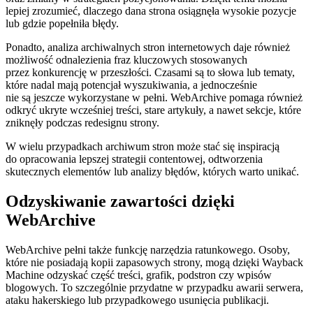
lepiej zrozumieć, dlaczego dana strona osiągnęła wysokie pozycje
lub gdzie popełniła błędy.
Ponadto, analiza archiwalnych stron internetowych daje również
możliwość odnalezienia fraz kluczowych stosowanych
przez konkurencję w przeszłości. Czasami są to słowa lub tematy,
które nadal mają potencjał wyszukiwania, a jednocześnie
nie są jeszcze wykorzystane w pełni. WebArchive pomaga również
odkryć ukryte wcześniej treści, stare artykuły, a nawet sekcje, które
zniknęły podczas redesignu strony.
W wielu przypadkach archiwum stron może stać się inspiracją
do opracowania lepszej strategii contentowej, odtworzenia
skutecznych elementów lub analizy błędów, których warto unikać.
Odzyskiwanie zawartości dzięki
WebArchive
WebArchive pełni także funkcję narzędzia ratunkowego. Osoby,
które nie posiadają kopii zapasowych strony, mogą dzięki Wayback
Machine odzyskać część treści, grafik, podstron czy wpisów
blogowych. To szczególnie przydatne w przypadku awarii serwera,
ataku hakerskiego lub przypadkowego usunięcia publikacji.