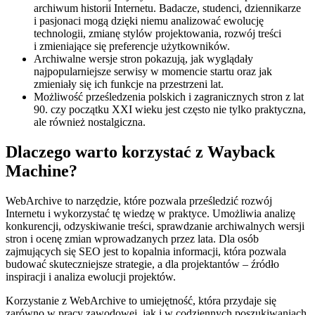
archiwum historii Internetu. Badacze, studenci, dziennikarze
i pasjonaci mogą dzięki niemu analizować ewolucję
technologii, zmianę stylów projektowania, rozwój treści
i zmieniające się preferencje użytkowników.
Archiwalne wersje stron pokazują, jak wyglądały
najpopularniejsze serwisy w momencie startu oraz jak
zmieniały się ich funkcje na przestrzeni lat.
Możliwość prześledzenia polskich i zagranicznych stron z lat
90. czy początku XXI wieku jest często nie tylko praktyczna,
ale również nostalgiczna.
Dlaczego warto korzystać z Wayback
Machine?
WebArchive to narzędzie, które pozwala prześledzić rozwój
Internetu i wykorzystać tę wiedzę w praktyce. Umożliwia analizę
konkurencji, odzyskiwanie treści, sprawdzanie archiwalnych wersji
stron i ocenę zmian wprowadzanych przez lata. Dla osób
zajmujących się SEO jest to kopalnia informacji, która pozwala
budować skuteczniejsze strategie, a dla projektantów – źródło
inspiracji i analiza ewolucji projektów.
Korzystanie z WebArchive to umiejętność, która przydaje się
zarówno w pracy zawodowej, jak i w codziennych poszukiwaniach