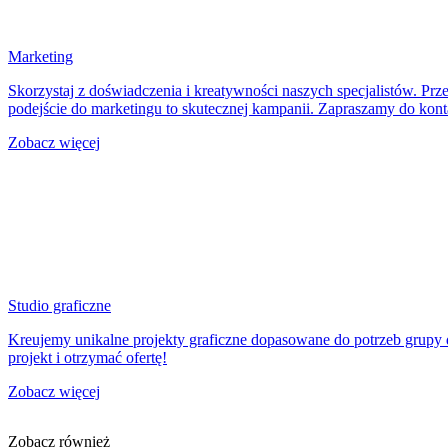
Marketing
Skorzystaj z doświadczenia i kreatywności naszych specjalistów. Pr
podejście do marketingu to skutecznej kampanii. Zapraszamy do kont
Zobacz więcej
Studio graficzne
Kreujemy unikalne projekty graficzne dopasowane do potrzeb grupy 
projekt i otrzymać ofertę!
Zobacz więcej
Zobacz również