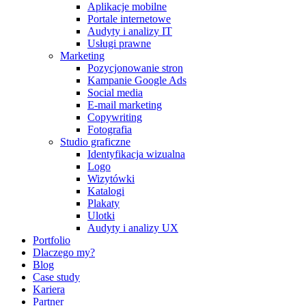
Aplikacje mobilne
Portale internetowe
Audyty i analizy IT
Usługi prawne
Marketing
Pozycjonowanie stron
Kampanie Google Ads
Social media
E-mail marketing
Copywriting
Fotografia
Studio graficzne
Identyfikacja wizualna
Logo
Wizytówki
Katalogi
Plakaty
Ulotki
Audyty i analizy UX
Portfolio
Dlaczego my?
Blog
Case study
Kariera
Partner