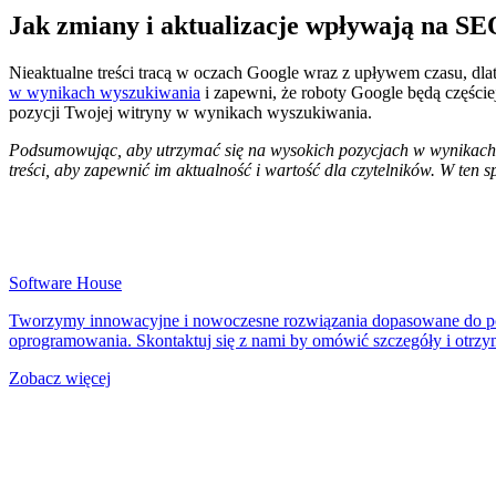
Jak zmiany i aktualizacje wpływają na S
Nieaktualne treści tracą w oczach Google wraz z upływem czasu, dl
w wynikach wyszukiwania
i zapewni, że roboty Google będą częście
pozycji Twojej witryny w wynikach wyszukiwania.
Podsumowując, aby utrzymać się na wysokich pozycjach w wynikach wys
treści, aby zapewnić im aktualność i wartość dla czytelników. W ten
Software House
Tworzymy innowacyjne i nowoczesne rozwiązania dopasowane do potr
oprogramowania. Skontaktuj się z nami by omówić szczegóły i otrz
Zobacz więcej