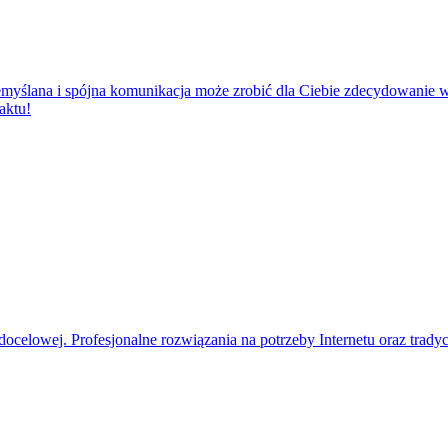
zemyślana i spójna komunikacja może zrobić dla Ciebie zdecydowanie 
aktu!
docelowej. Profesjonalne rozwiązania na potrzeby Internetu oraz tra