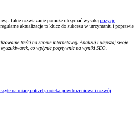
netową. Takie rozwiązanie pomoże utrzymać wysoką
pozycję
regularne aktualizacje to klucz do sukcesu w utrzymaniu i poprawie
wanie treści na stronie internetowej. Analizuj i ulepszaj swoje
az wyszukiwarek, co wpłynie pozytywnie na wyniki SEO.
zyte na miarę potrzeb, opieka powdrożeniowa i rozwój