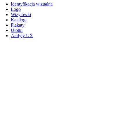
Identyfikacja wizualna
Logo
Wizytówki
Katalogi
Plakaty
Ulotki
Audyty UX