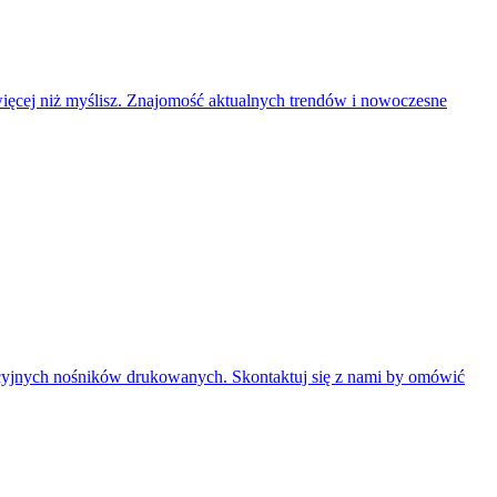
więcej niż myślisz. Znajomość aktualnych trendów i nowoczesne
dycyjnych nośników drukowanych. Skontaktuj się z nami by omówić