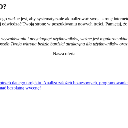
EO?
atego ważne jest, aby systematycznie aktualizować swoją stronę inter
j odwiedzać Twoją stronę w poszukiwaniu nowych treści. Pamiętaj, że 
zukiwania i przyciągnąć użytkowników, ważne jest regularne aktualizo
 sposób Twoja witryna będzie bardziej atrakcyjna dla użytkowników or
Nasza oferta
zeb danego projektu. Analiza założeń biznesowych, programowanie s
ymać bezpłatną wycenę!