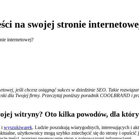
ści na swojej stronie internetowe
nie internetowej?
ternetowej, jeśli chcesz osiągnąć sukces w dziedzinie SEO. Takie rozwi
yski dla Twojej firmy. Przeczytaj poniższy poradnik COOLBRAND i przek
jej witryny? Oto kilka powodów, dla który
 i
wyszukiwarek
. Ludzie poszukują wiarygodnych, interesujących i akt
 są aktualne, użytkownicy mogą szybko zniechęcić się do strony i opuśc
zację treści, poprzez promowanie stron z najnowszymi informacjami.