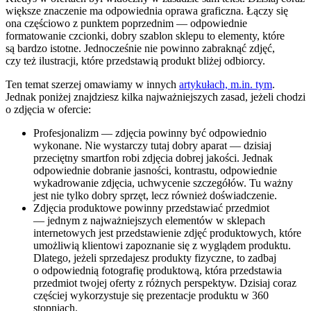
większe znaczenie ma odpowiednia oprawa graficzna. Łączy się
ona częściowo z punktem poprzednim — odpowiednie
formatowanie czcionki, dobry szablon sklepu to elementy, które
są bardzo istotne. Jednocześnie nie powinno zabraknąć zdjęć,
czy też ilustracji, które przedstawią produkt bliżej odbiorcy.
Ten temat szerzej omawiamy w innych
artykułach, m.in. tym
.
Jednak poniżej znajdziesz kilka najważniejszych zasad, jeżeli chodzi
o zdjęcia w ofercie:
Profesjonalizm — zdjęcia powinny być odpowiednio
wykonane. Nie wystarczy tutaj dobry aparat — dzisiaj
przeciętny smartfon robi zdjęcia dobrej jakości. Jednak
odpowiednie dobranie jasności, kontrastu, odpowiednie
wykadrowanie zdjęcia, uchwycenie szczegółów. Tu ważny
jest nie tylko dobry sprzęt, lecz również doświadczenie.
Zdjęcia produktowe powinny przedstawiać przedmiot
— jednym z najważniejszych elementów w sklepach
internetowych jest przedstawienie zdjęć produktowych, które
umożliwią klientowi zapoznanie się z wyglądem produktu.
Dlatego, jeżeli sprzedajesz produkty fizyczne, to zadbaj
o odpowiednią fotografię produktową, która przedstawia
przedmiot twojej oferty z różnych perspektyw. Dzisiaj coraz
częściej wykorzystuje się prezentacje produktu w 360
stopniach.