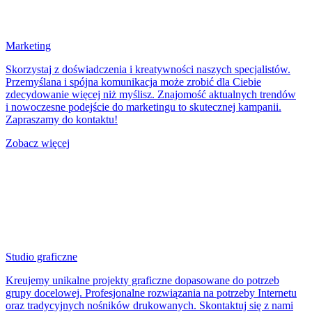
Marketing
Skorzystaj z doświadczenia i kreatywności naszych specjalistów.
Przemyślana i spójna komunikacja może zrobić dla Ciebie
zdecydowanie więcej niż myślisz. Znajomość aktualnych trendów
i nowoczesne podejście do marketingu to skutecznej kampanii.
Zapraszamy do kontaktu!
Zobacz więcej
Studio graficzne
Kreujemy unikalne projekty graficzne dopasowane do potrzeb
grupy docelowej. Profesjonalne rozwiązania na potrzeby Internetu
oraz tradycyjnych nośników drukowanych. Skontaktuj się z nami