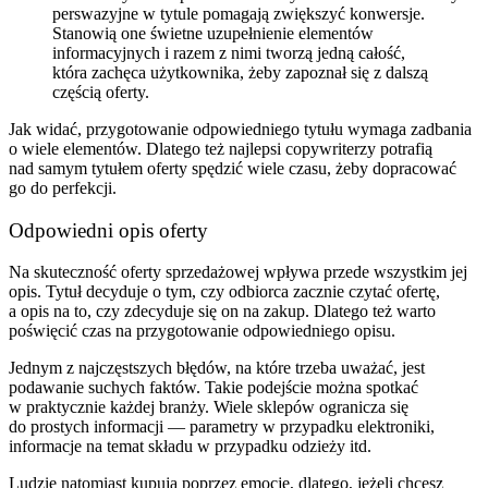
perswazyjne w tytule pomagają zwiększyć konwersje.
Stanowią one świetne uzupełnienie elementów
informacyjnych i razem z nimi tworzą jedną całość,
która zachęca użytkownika, żeby zapoznał się z dalszą
częścią oferty.
Jak widać, przygotowanie odpowiedniego tytułu wymaga zadbania
o wiele elementów. Dlatego też najlepsi copywriterzy potrafią
nad samym tytułem oferty spędzić wiele czasu, żeby dopracować
go do perfekcji.
Odpowiedni opis oferty
Na skuteczność oferty sprzedażowej wpływa przede wszystkim jej
opis. Tytuł decyduje o tym, czy odbiorca zacznie czytać ofertę,
a opis na to, czy zdecyduje się on na zakup. Dlatego też warto
poświęcić czas na przygotowanie odpowiedniego opisu.
Jednym z najczęstszych błędów, na które trzeba uważać, jest
podawanie suchych faktów. Takie podejście można spotkać
w praktycznie każdej branży. Wiele sklepów ogranicza się
do prostych informacji — parametry w przypadku elektroniki,
informacje na temat składu w przypadku odzieży itd.
Ludzie natomiast kupują poprzez emocje, dlatego, jeżeli chcesz