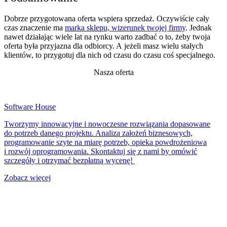
Dobrze przygotowana oferta wspiera sprzedaż. Oczywiście cały
czas znaczenie ma
marka sklepu, wizerunek twojej firmy
. Jednak
nawet działając wiele lat na rynku warto zadbać o to, żeby twoja
oferta była przyjazna dla odbiorcy. A jeżeli masz wielu stałych
klientów, to przygotuj dla nich od czasu do czasu coś specjalnego.
Nasza oferta
Software House
Tworzymy innowacyjne i nowoczesne rozwiązania dopasowane
do potrzeb danego projektu. Analiza założeń biznesowych,
programowanie szyte na miarę potrzeb, opieka powdrożeniowa
i rozwój oprogramowania. Skontaktuj się z nami by omówić
szczegóły i otrzymać bezpłatną wycenę!
Zobacz więcej