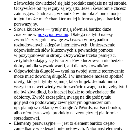
z łatwością dowiedzieć się jaki produkt znajdzie na tej stronie.
Oczywiście od tej reguły są wyjątki. Jeżeli świadomie chcesz
zaintrygować adresata, wzbudzić w nim określone emocje
to tytuł może mieć charakter mniej informacyjny a bardziej
perswazyjny.
Słowa kluczowe — tytuły mają również bardzo duże
znaczenie w
pozycjonowaniu
. Dlatego na tytuł należy
zwrócić szczególną uwagę zwłaszcza w przypadku
rozbudowanych sklepów internetowych. Umieszczenie
odpowiednich słów kluczowych z pewnością pomoże
w pozycjonowaniu strony. Oczywiście trzeba pamiętać,
że tytuł składający się tylko ze słów kluczowych nie będzie
dobry ani dla wyszukiwarki, ani dla użytkowników.
Odpowiednia długość — tytuł na twojej stronie teoretycznie
może mieć dowolną długość. I w internecie możesz spotkać
oferty, których tytuły zajmują kilka linijek. Jednak mimo
wszystko nawet wtedy warto zwrócić uwagę na to, żeby tytuł
nie był zbyt długi, bo inaczej będzie to odpychające dla
odbiorcy. Zwróć szczególną uwagę na długość tytułu,
gdy jest on poddawany zewnętrznym ograniczeniom
np. planujesz reklamę w Google AdWords, na Facebooku,
albo oferujesz swoje produkty na zewnętrznej platformie
sprzedażowej.
Elementy perswazyjne — jest to element bardzo często
zaniedbany w sklepach internetowych. Natomiast elementy