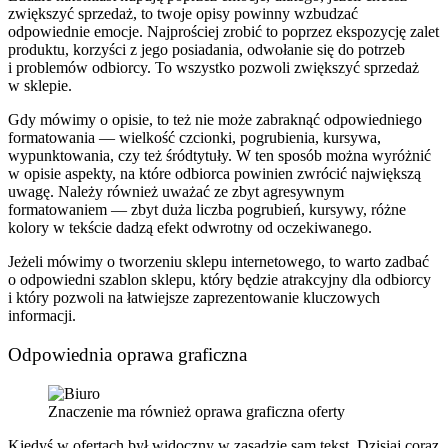
zwiększyć sprzedaż, to twoje opisy powinny wzbudzać
odpowiednie emocje. Najprościej zrobić to poprzez ekspozycję zalet
produktu, korzyści z jego posiadania, odwołanie się do potrzeb
i problemów odbiorcy. To wszystko pozwoli zwiększyć sprzedaż
w sklepie.
Gdy mówimy o opisie, to też nie może zabraknąć odpowiedniego
formatowania — wielkość czcionki, pogrubienia, kursywa,
wypunktowania, czy też śródtytuły. W ten sposób można wyróżnić
w opisie aspekty, na które odbiorca powinien zwrócić największą
uwagę. Należy również uważać ze zbyt agresywnym
formatowaniem — zbyt duża liczba pogrubień, kursywy, różne
kolory w tekście dadzą efekt odwrotny od oczekiwanego.
Jeżeli mówimy o tworzeniu sklepu internetowego, to warto zadbać
o odpowiedni szablon sklepu, który będzie atrakcyjny dla odbiorcy
i który pozwoli na łatwiejsze zaprezentowanie kluczowych
informacji.
Odpowiednia oprawa graficzna
Znaczenie ma również oprawa graficzna oferty
Kiedyś w ofertach był widoczny w zasadzie sam tekst. Dzisiaj coraz