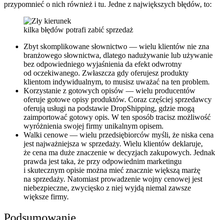
przypomnieć o nich również i tu. Jedne z największych błędów, to:
kilka błędów potrafi zabić sprzedaż
Zbyt skomplikowane słownictwo — wielu klientów nie zna
branżowego słownictwa, dlatego nadużywanie lub używanie
bez odpowiedniego wyjaśnienia da efekt odwrotny
od oczekiwanego. Zwłaszcza gdy oferujesz produkty
klientom indywidualnym, to musisz uważać na ten problem.
Korzystanie z gotowych opisów — wielu producentów
oferuje gotowe opisy produktów. Coraz częściej sprzedawcy
oferują usługi na podstawie DropShipping, gdzie mogą
zaimportować gotowy opis. W ten sposób tracisz możliwość
wyróżnienia swojej firmy unikalnym opisem.
Walki cenowe — wielu przedsiębiorców myśli, że niska cena
jest najważniejsza w sprzedaży. Wielu klientów deklaruje,
że cena ma duże znaczenie w decyzjach zakupowych. Jednak
prawda jest taka, że przy odpowiednim marketingu
i skutecznym opisie można mieć znacznie większą marżę
na sprzedaży. Natomiast prowadzenie wojny cenowej jest
niebezpieczne, zwycięsko z niej wyjdą niemal zawsze
większe firmy.
Podsumowanie