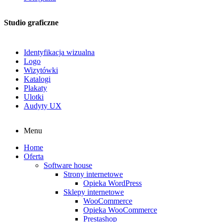
Studio graficzne
Identyfikacja wizualna
Logo
Wizytówki
Katalogi
Plakaty
Ulotki
Audyty UX
Menu
Home
Oferta
Software house
Strony internetowe
Opieka WordPress
Sklepy internetowe
WooCommerce
Opieka WooCommerce
Prestashop