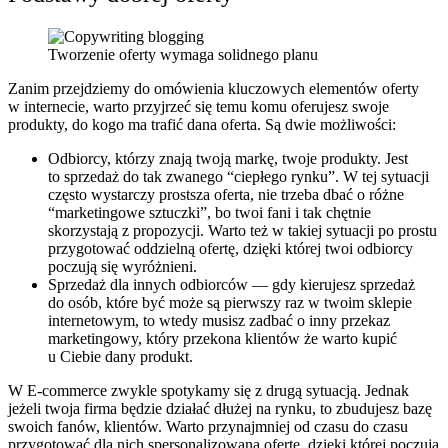
Tworzenie oferty wymaga solidnego planu
Zanim przejdziemy do omówienia kluczowych elementów oferty
w internecie, warto przyjrzeć się temu komu oferujesz swoje
produkty, do kogo ma trafić dana oferta. Są dwie możliwości:
Odbiorcy, którzy znają twoją markę, twoje produkty. Jest
to sprzedaż do tak zwanego “ciepłego rynku”. W tej sytuacji
często wystarczy prostsza oferta, nie trzeba dbać o różne
“marketingowe sztuczki”, bo twoi fani i tak chętnie
skorzystają z propozycji. Warto też w takiej sytuacji po prostu
przygotować oddzielną ofertę, dzięki której twoi odbiorcy
poczują się wyróżnieni.
Sprzedaż dla innych odbiorców — gdy kierujesz sprzedaż
do osób, które być może są pierwszy raz w twoim sklepie
internetowym, to wtedy musisz zadbać o inny przekaz
marketingowy, który przekona klientów że warto kupić
u Ciebie dany produkt.
W E-commerce zwykle spotykamy się z drugą sytuacją. Jednak
jeżeli twoja firma będzie działać dłużej na rynku, to zbudujesz bazę
swoich fanów, klientów. Warto przynajmniej od czasu do czasu
przygotować dla nich spersonalizowaną ofertę, dzięki której poczują