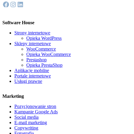
Facebook
Instagram
LinkedIn
Software House
Strony internetowe
Opieka WordPress
Sklepy internetowe
WooCommerce
Opieka WooCommerce
Prestashop
Opieka PrestaShop
Aplikacje mobilne
Portale internetowe
Usługi prawne
Marketing
Pozycjonowanie stron
Kampanie Google Ads
Social media
E-mail marketing
Copywriting
Fotografia