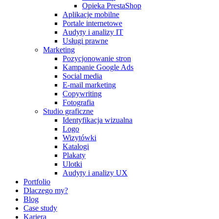
Opieka PrestaShop
Aplikacje mobilne
Portale internetowe
Audyty i analizy IT
Usługi prawne
Marketing
Pozycjonowanie stron
Kampanie Google Ads
Social media
E-mail marketing
Copywriting
Fotografia
Studio graficzne
Identyfikacja wizualna
Logo
Wizytówki
Katalogi
Plakaty
Ulotki
Audyty i analizy UX
Portfolio
Dlaczego my?
Blog
Case study
Kariera