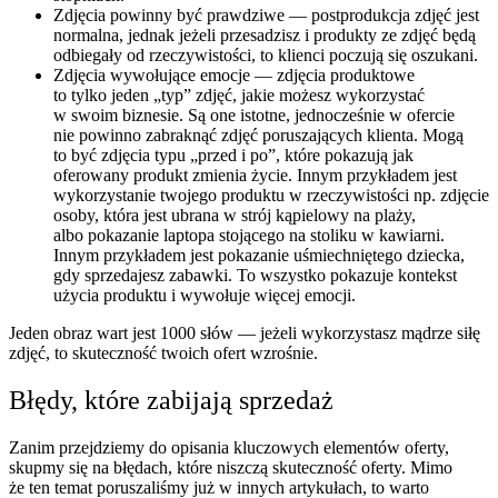
Zdjęcia powinny być prawdziwe — postprodukcja zdjęć jest
normalna, jednak jeżeli przesadzisz i produkty ze zdjęć będą
odbiegały od rzeczywistości, to klienci poczują się oszukani.
Zdjęcia wywołujące emocje — zdjęcia produktowe
to tylko jeden „typ” zdjęć, jakie możesz wykorzystać
w swoim biznesie. Są one istotne, jednocześnie w ofercie
nie powinno zabraknąć zdjęć poruszających klienta. Mogą
to być zdjęcia typu „przed i po”, które pokazują jak
oferowany produkt zmienia życie. Innym przykładem jest
wykorzystanie twojego produktu w rzeczywistości np. zdjęcie
osoby, która jest ubrana w strój kąpielowy na plaży,
albo pokazanie laptopa stojącego na stoliku w kawiarni.
Innym przykładem jest pokazanie uśmiechniętego dziecka,
gdy sprzedajesz zabawki. To wszystko pokazuje kontekst
użycia produktu i wywołuje więcej emocji.
Jeden obraz wart jest 1000 słów — jeżeli wykorzystasz mądrze siłę
zdjęć, to skuteczność twoich ofert wzrośnie.
Błędy, które zabijają sprzedaż
Zanim przejdziemy do opisania kluczowych elementów oferty,
skupmy się na błędach, które niszczą skuteczność oferty. Mimo
że ten temat poruszaliśmy już w innych artykułach, to warto