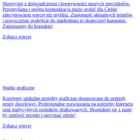
Skorzystaj z doświadczenia i kreatywności naszych specjalistów.
Przemyślana i spójna komunikacja może zrobić dla Ciebie
zdecydowanie więcej niż myślisz. Znajomość aktualnych trendów
i nowoczesne podejście do marketingu to skutecznej kampanii.
Zapraszamy do kontaktu!
Zobacz więcej
Studio graficzne
Kreujemy unikalne projekty graficzne dopasowane do potrzeb
grupy docelowej. Profesjonalne rozwiązania na potrzeby Internetu
oraz tradycyjnych nośników drukowanych. Skontaktuj się z nami
by omówić projekt i otrzymać ofertę!
Zobacz więcej