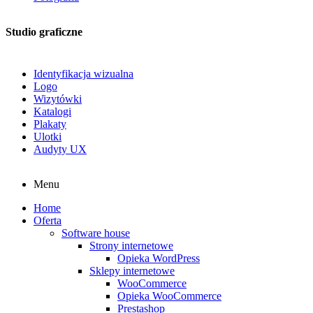
Studio graficzne
Identyfikacja wizualna
Logo
Wizytówki
Katalogi
Plakaty
Ulotki
Audyty UX
Menu
Home
Oferta
Software house
Strony internetowe
Opieka WordPress
Sklepy internetowe
WooCommerce
Opieka WooCommerce
Prestashop