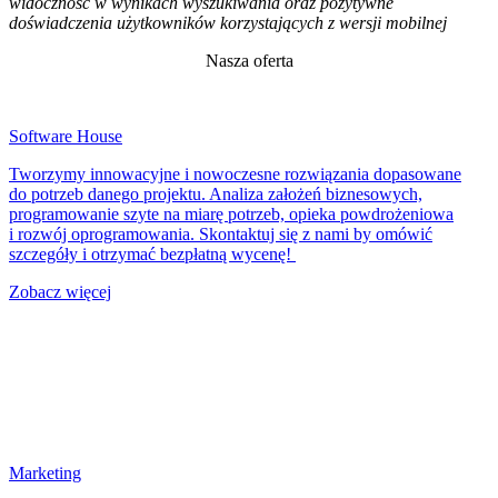
widoczność w wynikach wyszukiwania oraz pozytywne
doświadczenia użytkowników korzystających z wersji mobilnej
Nasza oferta
Software House
Tworzymy innowacyjne i nowoczesne rozwiązania dopasowane
do potrzeb danego projektu. Analiza założeń biznesowych,
programowanie szyte na miarę potrzeb, opieka powdrożeniowa
i rozwój oprogramowania. Skontaktuj się z nami by omówić
szczegóły i otrzymać bezpłatną wycenę!
Zobacz więcej
Marketing