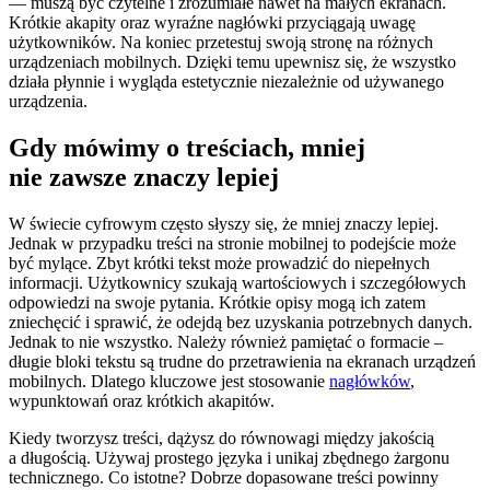
— muszą być czytelne i zrozumiałe nawet na małych ekranach.
Krótkie akapity oraz wyraźne nagłówki przyciągają uwagę
użytkowników. Na koniec przetestuj swoją stronę na różnych
urządzeniach mobilnych. Dzięki temu upewnisz się, że wszystko
działa płynnie i wygląda estetycznie niezależnie od używanego
urządzenia.
Gdy mówimy o treściach, mniej
nie zawsze znaczy lepiej
W świecie cyfrowym często słyszy się, że mniej znaczy lepiej.
Jednak w przypadku treści na stronie mobilnej to podejście może
być mylące. Zbyt krótki tekst może prowadzić do niepełnych
informacji. Użytkownicy szukają wartościowych i szczegółowych
odpowiedzi na swoje pytania. Krótkie opisy mogą ich zatem
zniechęcić i sprawić, że odejdą bez uzyskania potrzebnych danych.
Jednak to nie wszystko. Należy również pamiętać o formacie –
długie bloki tekstu są trudne do przetrawienia na ekranach urządzeń
mobilnych. Dlatego kluczowe jest stosowanie
nagłówków
,
wypunktowań oraz krótkich akapitów.
Kiedy tworzysz treści, dążysz do równowagi między jakością
a długością. Używaj prostego języka i unikaj zbędnego żargonu
technicznego. Co istotne? Dobrze dopasowane treści powinny