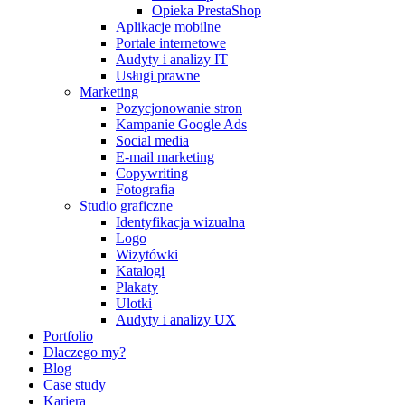
Opieka PrestaShop
Aplikacje mobilne
Portale internetowe
Audyty i analizy IT
Usługi prawne
Marketing
Pozycjonowanie stron
Kampanie Google Ads
Social media
E-mail marketing
Copywriting
Fotografia
Studio graficzne
Identyfikacja wizualna
Logo
Wizytówki
Katalogi
Plakaty
Ulotki
Audyty i analizy UX
Portfolio
Dlaczego my?
Blog
Case study
Kariera