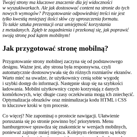
Twojej strony ma kluczowe znaczenie dla jej widoczności
w wyszukiwarkach. Ale jak dostosować content na stronie do tych
nowych wymogów? Przygotowanie odpowiedniej treści nie jest
tylko kwestią mniejszej ilości słów czy uproszczenia formatu.
To także sztuka prezentacji oraz umiejętność korzystania
z metadanych. Zgłęb te zagadnienia i przekonaj się, jak poprawić
swoją stronę pod kątem mobilnym!
Jak przygotować stronę mobilną?
Przygotowanie strony mobilnej zaczyna się od podstawowego
designu. Ważne jest, aby strona była responsywna, czyli
automatycznie dostosowywała się do różnych rozmiarów ekranów.
Warto mieć na uwadze, że użytkownicy cenią sobie wygodę
i szybki dostęp do informacji. Następnie skup się na szybkości
ładowania. Mobilni użytkownicy często korzystają z danych
komórkowych, więc długie czasy oczekiwania mogą ich zniechęcić.
Optymalizacja obrazków oraz minimalizacja kodu HTML i CSS
to kluczowe kroki w tym procesie.
Co więcej? Nie zapominaj o prostocie nawigacji. Ułatwienie
poruszania się po stronie powinno być priorytetem. Menu
hamburgerowe sprawdza się znakomicie w wersjach mobilnych,
ponieważ zajmuje mniej miejsca. Kolejnym elementem są teksty