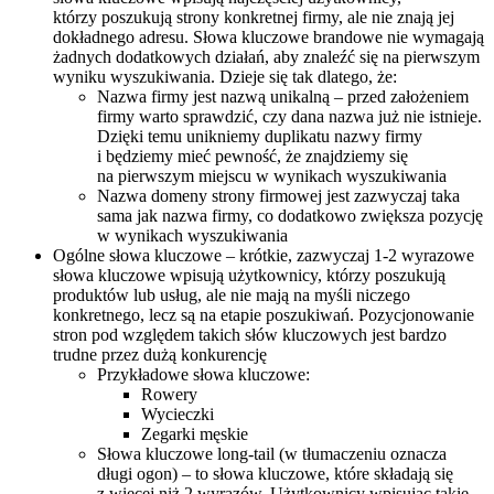
którzy poszukują strony konkretnej firmy, ale nie znają jej
dokładnego adresu. Słowa kluczowe brandowe nie wymagają
żadnych dodatkowych działań, aby znaleźć się na pierwszym
wyniku wyszukiwania. Dzieje się tak dlatego, że:
Nazwa firmy jest nazwą unikalną – przed założeniem
firmy warto sprawdzić, czy dana nazwa już nie istnieje.
Dzięki temu unikniemy duplikatu nazwy firmy
i będziemy mieć pewność, że znajdziemy się
na pierwszym miejscu w wynikach wyszukiwania
Nazwa domeny strony firmowej jest zazwyczaj taka
sama jak nazwa firmy, co dodatkowo zwiększa pozycję
w wynikach wyszukiwania
Ogólne słowa kluczowe – krótkie, zazwyczaj 1-2 wyrazowe
słowa kluczowe wpisują użytkownicy, którzy poszukują
produktów lub usług, ale nie mają na myśli niczego
konkretnego, lecz są na etapie poszukiwań. Pozycjonowanie
stron pod względem takich słów kluczowych jest bardzo
trudne przez dużą konkurencję
Przykładowe słowa kluczowe:
Rowery
Wycieczki
Zegarki męskie
Słowa kluczowe long-tail (w tłumaczeniu oznacza
długi ogon) – to słowa kluczowe, które składają się
z więcej niż 2 wyrazów. Użytkownicy wpisując takie