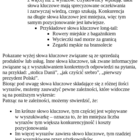
słowa kluczowe mają sprecyzowane oczekiwania
i zazwyczaj wiedzą, czego szukają. Konkurencja
na długie słowa kluczowe jest mniejsza, więc tym
samym pozycjonowanie jest łatwiejsze.
Przykładowe słowa kluczowe long-tail:
Rowery miejskie z bagażnikiem
Wycieczki nad morze za granicą
Zegarki męskie na bransolecie
Pokazane wyżej słowa kluczowe związane są ze sprzedażą
produktów lub usług. Inne słowa kluczowe, tak zwane informacyjne
związane są z wyszukiwaniem konkretnych odpowiedzi na pytania,
na przykład: „stolica Danii”, „jak czyścić srebro”, „pierwszy
prezydent Polski”.
Biorąc pod uwagę słowa kluczowe składające się z różnej ilości
wyrazów, możemy zauważyć pewne zależności, które widoczne
są na poniższym wykresie:
Patrząc na te zależności, możemy stwierdzić, że:
Im krótsze słowo kluczowe, tym częściej jest wpisywane
w wyszukiwarkę – oznacza to, że im mniejsza liczba
wyrazów tym większa konkurencyjność i koszty
pozycjonowania
Im więcej wyrazów zawiera słowo kluczowe, tym rzadziej
jest wyszukiwane przez użytkowników.