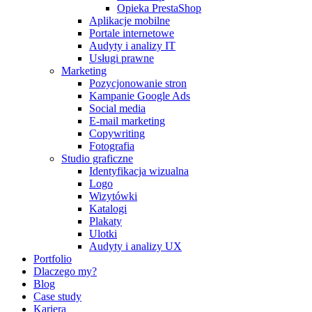
Opieka PrestaShop
Aplikacje mobilne
Portale internetowe
Audyty i analizy IT
Usługi prawne
Marketing
Pozycjonowanie stron
Kampanie Google Ads
Social media
E-mail marketing
Copywriting
Fotografia
Studio graficzne
Identyfikacja wizualna
Logo
Wizytówki
Katalogi
Plakaty
Ulotki
Audyty i analizy UX
Portfolio
Dlaczego my?
Blog
Case study
Kariera