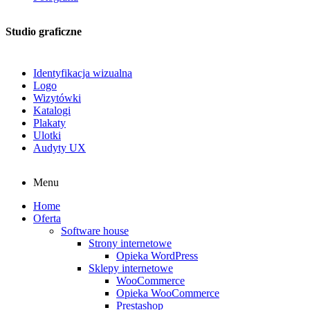
Studio graficzne
Identyfikacja wizualna
Logo
Wizytówki
Katalogi
Plakaty
Ulotki
Audyty UX
Menu
Home
Oferta
Software house
Strony internetowe
Opieka WordPress
Sklepy internetowe
WooCommerce
Opieka WooCommerce
Prestashop