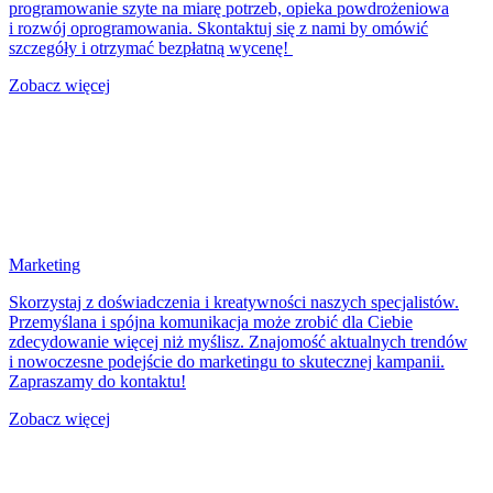
programowanie szyte na miarę potrzeb, opieka powdrożeniowa
i rozwój oprogramowania. Skontaktuj się z nami by omówić
szczegóły i otrzymać bezpłatną wycenę!
Zobacz więcej
Marketing
Skorzystaj z doświadczenia i kreatywności naszych specjalistów.
Przemyślana i spójna komunikacja może zrobić dla Ciebie
zdecydowanie więcej niż myślisz. Znajomość aktualnych trendów
i nowoczesne podejście do marketingu to skutecznej kampanii.
Zapraszamy do kontaktu!
Zobacz więcej