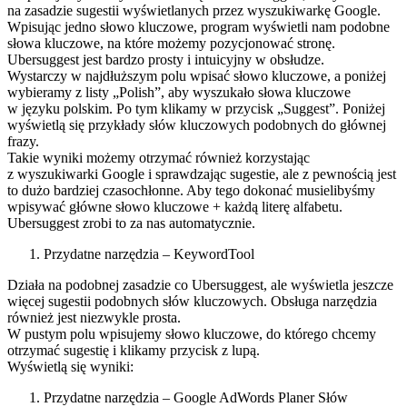
na zasadzie sugestii wyświetlanych przez wyszukiwarkę Google.
Wpisując jedno słowo kluczowe, program wyświetli nam podobne
słowa kluczowe, na które możemy pozycjonować stronę.
Ubersuggest jest bardzo prosty i intuicyjny w obsłudze.
Wystarczy w najdłuższym polu wpisać słowo kluczowe, a poniżej
wybieramy z listy „Polish”, aby wyszukało słowa kluczowe
w języku polskim. Po tym klikamy w przycisk „Suggest”. Poniżej
wyświetlą się przykłady słów kluczowych podobnych do głównej
frazy.
Takie wyniki możemy otrzymać również korzystając
z wyszukiwarki Google i sprawdzając sugestie, ale z pewnością jest
to dużo bardziej czasochłonne. Aby tego dokonać musielibyśmy
wpisywać główne słowo kluczowe + każdą literę alfabetu.
Ubersuggest zrobi to za nas automatycznie.
Przydatne narzędzia – KeywordTool
Działa na podobnej zasadzie co Ubersuggest, ale wyświetla jeszcze
więcej sugestii podobnych słów kluczowych. Obsługa narzędzia
również jest niezwykle prosta.
W pustym polu wpisujemy słowo kluczowe, do którego chcemy
otrzymać sugestię i klikamy przycisk z lupą.
Wyświetlą się wyniki:
Przydatne narzędzia – Google AdWords Planer Słów