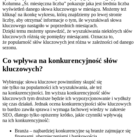
Kolumna „Śr. miesięczna liczba” pokazuje jaka jest średnia liczba
wyświetleń danego słowa kluczowego w miesiącu. Możemy też
kliknąć na ikonkę wykresu, którą znajdziemy po lewej stronie
liczby, aby otrzymać informacje o tym, ile wyszukiwań słowa
kluczowego nastąpiło w poprzednich miesiącach.
Dzięki temu możemy sprawdzić, że wyszukiwania niektórych słów
kluczowych różnią się pomiędzy miesiącami. Oznacza to,
że popularność słów kluczowych jest różna w zależności od danego
sezonu.
Co wpływa na konkurencyjność słów
kluczowych?
Wybierając słowa kluczowe powinniśmy skupić się
nie tylko na popularności ich wyszukiwania, ale też
na konkurencyjności. Im wyższa konkurencyjność słów
kluczowych tym droższe będzie ich wypozycjonowanie i wydłuży
się czas działań. Jednak ocena konkurencyjności słów kluczowych
to bardzo zawiła sprawa i wymaga fachowej wiedzy w zakresie
SEO, dlatego tylko opiszemy krótko, jakie czynniki wpływają
na ich konkurencyjność:
Branża – najbardziej konkurencyjne są branże zajmujące się
finansami, ubezpieczeniami i bankowością