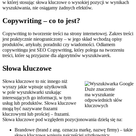
w której stosując słowa kluczowe o wysokiej pozycji w wynikach
wyszukiwania, nie osiągamy żadnych efektów.
Copywriting – co to jest?
Copywriting to tworzenie treści na strony internetowej. Zakres treści
jest praktycznie nieograniczony – w jego skład wchodzą opisy
produktów, artykuły, poradniki czy wiadomości. Odłamem
copywritingu jest SEO Copywriting, który polega na tworzeniu
treści, które są przyjazne dla algorytmów wyszukiwarek.
Słowa kluczowe
Słowa kluczowe to nic innego niż
wyrazy jakie wpisuje użytkownik
Duże znaczenie
w pole wyszukiwarki szukając
ma wyszukanie
interesujących go informacji, w tym
odpowiednich słów
usług lub produktów. Słowa kluczowe
kluczowych
mogą być nazywane frazami
kluczowymi lub prościej – frazami.
Słowa kluczowe pod względem pozycjonowania dzielą się na:
Brandowe (brand z ang. oznacza markę, nazwę firmy) – takie
słowa kluczowe wpisują najczęściej użytkownicy,