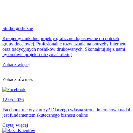
Studio graficzne
Kreujemy unikalne projekty graficzne dopasowane do potrzeb
grupy docelowej. Profesjonalne rozwiązania na potrzeby Internetu
oraz tradycyjnych nośników drukowanych. Skontaktuj się z nami
by omówić projekt i otrzymać ofertę!
Zobacz więcej
Zobacz również
12.05.2026
Facebook nie wystarczy? Dlaczego własna strona internetowa nadal
jest fundamentem skutecznego biznesu online
Czytaj więcej