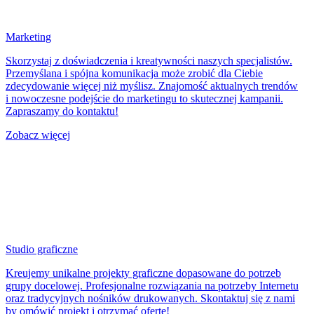
Marketing
Skorzystaj z doświadczenia i kreatywności naszych specjalistów.
Przemyślana i spójna komunikacja może zrobić dla Ciebie
zdecydowanie więcej niż myślisz. Znajomość aktualnych trendów
i nowoczesne podejście do marketingu to skutecznej kampanii.
Zapraszamy do kontaktu!
Zobacz więcej
Studio graficzne
Kreujemy unikalne projekty graficzne dopasowane do potrzeb
grupy docelowej. Profesjonalne rozwiązania na potrzeby Internetu
oraz tradycyjnych nośników drukowanych. Skontaktuj się z nami
by omówić projekt i otrzymać ofertę!