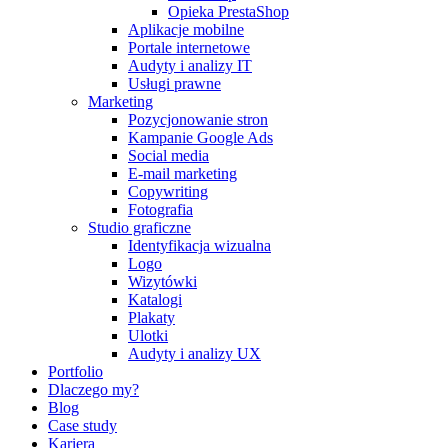
Opieka PrestaShop
Aplikacje mobilne
Portale internetowe
Audyty i analizy IT
Usługi prawne
Marketing
Pozycjonowanie stron
Kampanie Google Ads
Social media
E-mail marketing
Copywriting
Fotografia
Studio graficzne
Identyfikacja wizualna
Logo
Wizytówki
Katalogi
Plakaty
Ulotki
Audyty i analizy UX
Portfolio
Dlaczego my?
Blog
Case study
Kariera