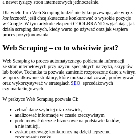
a nawet tysięcy stron internetowych jednocześnie.
Dla wielu firm Web Scraping to dziś nie tylko przewaga, ale wręcz
konieczność
, jeśli chcą skutecznie konkurować o wysokie pozycje
w Google. W tym artykule eksperci COOLBRAND wyjaśniają, jak
działa scraping danych, kiedy warto go używać oraz jak wspiera
proces pozycjonowania.
Web Scraping – co to właściwie jest?
Web Scraping to proces automatycznego pobierania informacji
ze stron internetowych przy użyciu specjalnych narzędzi, skryptów
lub botów. Technika ta pozwala zamienić rozproszone dane z witryn
w uporządkowane struktury, które można analizować, porównywać
oraz wykorzystywać w strategiach
SEO
, sprzedażowych
czy marketingowych.
W praktyce Web Scraping pozwala Ci:
zebrać dane szybciej niż człowiek,
analizować informacje w czasie rzeczywistym,
podejmować decyzje biznesowe na podstawie faktów,
a nie intuicji,
zyskać przewagę konkurencyjną dzięki lepszemu
zrozumieniu rynku.