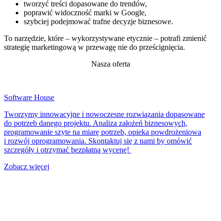
tworzyć treści dopasowane do trendów,
poprawić widoczność marki w Google,
szybciej podejmować trafne decyzje biznesowe.
To narzędzie, które – wykorzystywane etycznie – potrafi zmienić
strategię marketingową w przewagę nie do prześcignięcia.
Nasza oferta
Software House
Tworzymy innowacyjne i nowoczesne rozwiązania dopasowane
do potrzeb danego projektu. Analiza założeń biznesowych,
programowanie szyte na miarę potrzeb, opieka powdrożeniowa
i rozwój oprogramowania. Skontaktuj się z nami by omówić
szczegóły i otrzymać bezpłatną wycenę!
Zobacz więcej