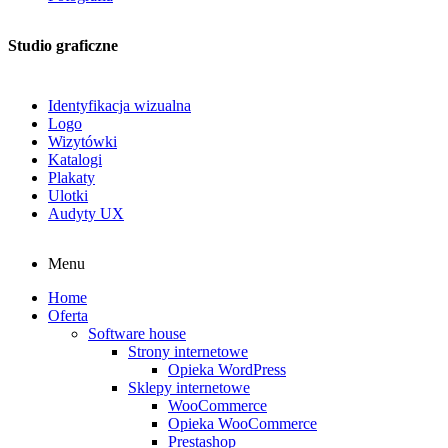
Studio graficzne
Identyfikacja wizualna
Logo
Wizytówki
Katalogi
Plakaty
Ulotki
Audyty UX
Menu
Home
Oferta
Software house
Strony internetowe
Opieka WordPress
Sklepy internetowe
WooCommerce
Opieka WooCommerce
Prestashop