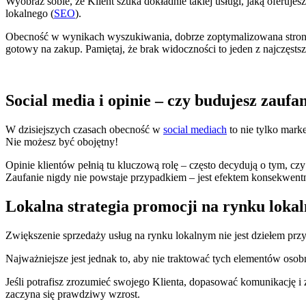
Wyobraź sobie, że Klient szuka dokładnie takiej usługi, jaką oferujesz
lokalnego (
SEO
).
Obecność w wynikach wyszukiwania, dobrze zoptymalizowana strona 
gotowy na zakup. Pamiętaj, że brak widoczności to jeden z najczęs
Social media i opinie – czy budujesz zauf
W dzisiejszych czasach obecność w
social mediach
to nie tylko marke
Nie możesz być obojętny!
Opinie klientów pełnią tu kluczową rolę – często decydują o tym, cz
Zaufanie nigdy nie powstaje przypadkiem – jest efektem konsekwentn
Lokalna strategia promocji na rynku lokal
Zwiększenie sprzedaży usług na rynku lokalnym nie jest dziełem przypa
Najważniejsze jest jednak to, aby nie traktować tych elementów osob
Jeśli potrafisz zrozumieć swojego Klienta, dopasować komunikację i 
zaczyna się prawdziwy wzrost.