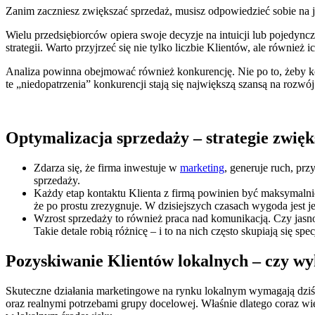
Zanim zaczniesz zwiększać sprzedaż, musisz odpowiedzieć sobie na j
Wielu przedsiębiorców opiera swoje decyzje na intuicji lub pojedyn
strategii. Warto przyjrzeć się nie tylko liczbie Klientów, ale równie
Analiza powinna obejmować również konkurencję. Nie po to, żeby kopi
te „niedopatrzenia” konkurencji stają się największą szansą na rozwój
Optymalizacja sprzedaży – strategie zwięk
Zdarza się, że firma inwestuje w
marketing
, generuje ruch, pr
sprzedaży.
Każdy etap kontaktu Klienta z firmą powinien być maksymalnie pr
że po prostu zrezygnuje. W dzisiejszych czasach wygoda jest 
Wzrost sprzedaży to również praca nad komunikacją. Czy jasno
Takie detale robią różnicę – i to na nich często skupiają się spec
Pozyskiwanie Klientów lokalnych – czy wy
Skuteczne działania marketingowe na rynku lokalnym wymagają dziś z
oraz realnymi potrzebami grupy docelowej. Właśnie dlatego coraz wię