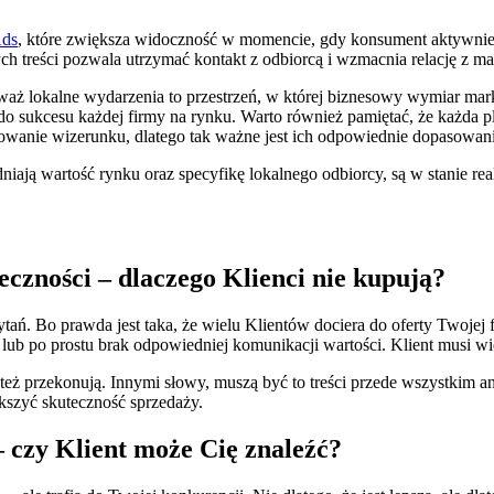
Ads
, które zwiększa widoczność w momencie, gdy konsument aktywnie p
h treści pozwala utrzymać kontakt z odbiorcą i wzmacnia relację z ma
eważ lokalne wydarzenia to przestrzeń, w której biznesowy wymiar ma
 do sukcesu każdej firmy na rynku. Warto również pamiętać, że każda p
owanie wizerunku, dlatego tak ważne jest ich odpowiednie dopasowani
ają wartość rynku oraz specyfikę lokalnego odbiorcy, są w stanie real
eczności – dlaczego Klienci nie kupują?
pytań. Bo prawda jest taka, że wielu Klientów dociera do oferty Two
 lub po prostu brak odpowiedniej komunikacji wartości. Klient musi wi
le też przekonują. Innymi słowy, muszą być to treści przede wszystkim a
kszyć skuteczność sprzedaży.
 czy Klient może Cię znaleźć?