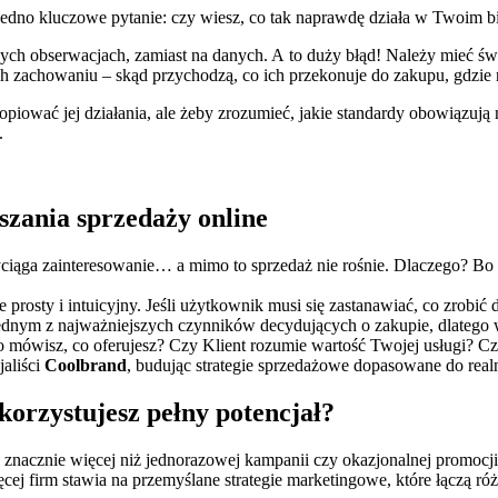
edno kluczowe pytanie: czy wiesz, co tak naprawdę działa w Twoim biz
czych obserwacjach, zamiast na danych. A to duży błąd! Należy mieć ś
ż ich zachowaniu – skąd przychodzą, co ich przekonuje do zakupu, gdzie
ować jej działania, ale żeby zrozumieć, jakie standardy obowiązują n
.
szania sprzedaży online
zyciąga zainteresowanie… a mimo to sprzedaż nie rośnie. Dlaczego? Bo
osty i intuicyjny. Jeśli użytkownik musi się zastanawiać, co zrobić dal
jednym z najważniejszych czynników decydujących o zakupie, dlatego w
 mówisz, co oferujesz? Czy Klient rozumie wartość Twojej usługi? Czy
jaliści
Coolbrand
, budując strategie sprzedażowe dopasowane do rea
korzystujesz pełny potencjał?
nacznie więcej niż jednorazowej kampanii czy okazjonalnej promocji 
cej firm stawia na przemyślane strategie marketingowe, które łączą r