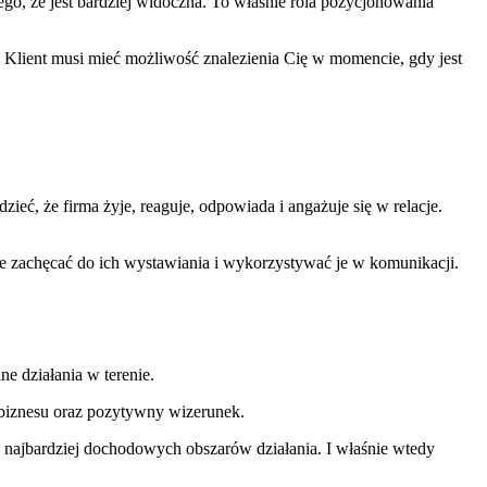
atego, że jest bardziej widoczna. To właśnie rola pozycjonowania
Klient musi mieć możliwość znalezienia Cię w momencie, gdy jest
ieć, że firma żyje, reaguje, odpowiada i angażuje się w relacje.
wnie zachęcać do ich wystawiania i wykorzystywać je w komunikacji.
ne działania w terenie.
j biznesu oraz pozytywny wizerunek.
 z najbardziej dochodowych obszarów działania. I właśnie wtedy