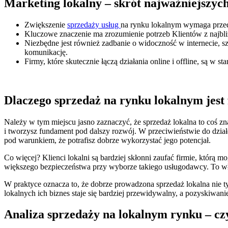
Marketing lokalny – skrót najważniejszych
Zwiększenie
sprzedaży usług
na rynku lokalnym wymaga przede 
Kluczowe znaczenie ma zrozumienie potrzeb Klientów z najbliż
Niezbędne jest również zadbanie o widoczność w internecie, 
komunikację.
Firmy, które skutecznie łączą działania online i offline, są w
Dlaczego sprzedaż na rynku lokalnym jest
Należy w tym miejscu jasno zaznaczyć, że sprzedaż lokalna to coś zn
i tworzysz fundament pod dalszy rozwój. W przeciwieństwie do działa
pod warunkiem, że potrafisz dobrze wykorzystać jego potencjał.
Co więcej? Klienci lokalni są bardziej skłonni zaufać firmie, którą m
większego bezpieczeństwa przy wyborze takiego usługodawcy. To właśn
W praktyce oznacza to, że dobrze prowadzona sprzedaż lokalna nie ty
lokalnych ich biznes staje się bardziej przewidywalny, a pozyskiwan
Analiza sprzedaży na lokalnym rynku – czy