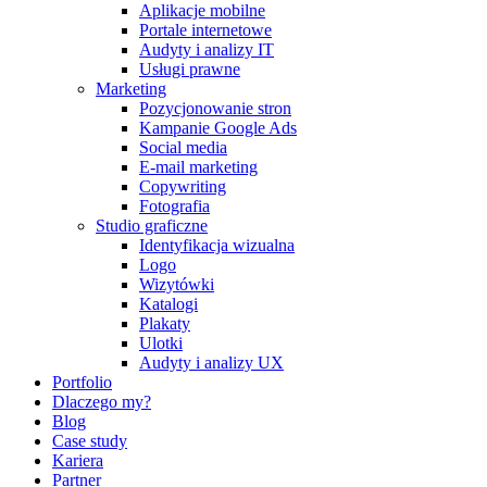
Aplikacje mobilne
Portale internetowe
Audyty i analizy IT
Usługi prawne
Marketing
Pozycjonowanie stron
Kampanie Google Ads
Social media
E-mail marketing
Copywriting
Fotografia
Studio graficzne
Identyfikacja wizualna
Logo
Wizytówki
Katalogi
Plakaty
Ulotki
Audyty i analizy UX
Portfolio
Dlaczego my?
Blog
Case study
Kariera
Partner