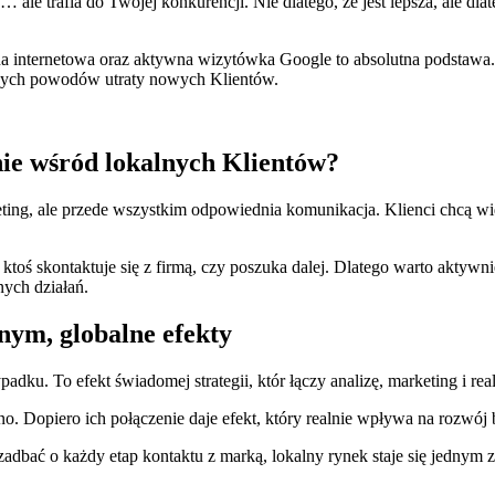
… ale trafia do Twojej konkurencji. Nie dlatego, że jest lepsza, ale dl
internetowa oraz aktywna wizytówka Google to absolutna podstawa. 
tszych powodów utraty nowych Klientów.
anie wśród lokalnych Klientów?
ting, ale przede wszystkim odpowiednia komunikacja. Klienci chcą widz
y ktoś skontaktuje się z firmą, czy poszuka dalej. Dlatego warto akty
ych działań.
nym, globalne efekty
dku. To efekt świadomej strategii, któr łączy analizę, marketing i real
no. Dopiero ich połączenie daje efekt, który realnie wpływa na rozwó
zadbać o każdy etap kontaktu z marką, lokalny rynek staje się jednym