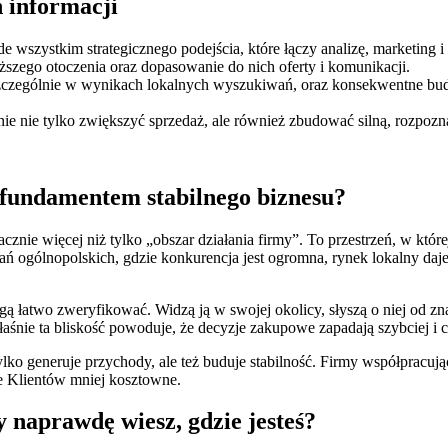
 informacji
wszystkim strategicznego podejścia, które łączy analizę, marketing i r
szego otoczenia oraz dopasowanie do nich oferty i komunikacji.
szczególnie w wynikach lokalnych wyszukiwań, oraz konsekwentne budo
 stanie nie tylko zwiększyć sprzedaż, ale również zbudować silną, rozp
 fundamentem stabilnego biznesu?
acznie więcej niż tylko „obszar działania firmy”. To przestrzeń, w kt
ń ogólnopolskich, gdzie konkurencja jest ogromna, rynek lokalny daje
ogą łatwo zweryfikować. Widzą ją w swojej okolicy, słyszą o niej od zn
ie ta bliskość powoduje, że decyzje zakupowe zapadają szybciej i czę
lko generuje przychody, ale też buduje stabilność. Firmy współpracuj
ie Klientów mniej kosztowne.
 naprawdę wiesz, gdzie jesteś?