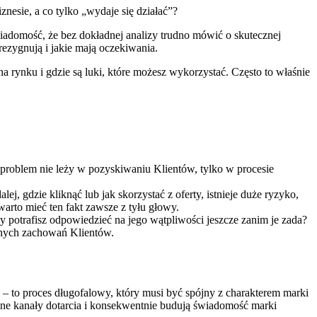
nesie, a co tylko „wydaje się działać”?
wiadomość, że bez dokładnej analizy trudno mówić o skutecznej
 rezygnują i jakie mają oczekiwania.
a rynku i gdzie są luki, które możesz wykorzystać. Często to właśnie
 problem nie leży w pozyskiwaniu Klientów, tylko w procesie
ej, gdzie kliknąć lub jak skorzystać z oferty, istnieje duże ryzyko,
arto mieć ten fakt zawsze z tyłu głowy.
 potrafisz odpowiedzieć na jego wątpliwości jeszcze zanim je zada?
lnych zachowań Klientów.
– to proces długofalowy, który musi być spójny z charakterem marki
óżne kanały dotarcia i konsekwentnie budują świadomość marki