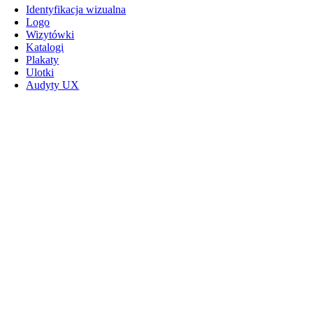
Identyfikacja wizualna
Logo
Wizytówki
Katalogi
Plakaty
Ulotki
Audyty UX