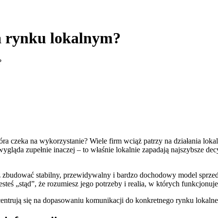
a rynku lokalnym?
?
ra czeka na wykorzystanie? Wiele firm wciąż patrzy na działania lokal
gląda zupełnie inaczej – to właśnie lokalnie zapadają najszybsze decy
sz zbudować stabilny, przewidywalny i bardzo dochodowy model sprzeda
steś „stąd”, że rozumiesz jego potrzeby i realia, w których funkcjonuje
ntrują się na dopasowaniu komunikacji do konkretnego rynku lokalneg