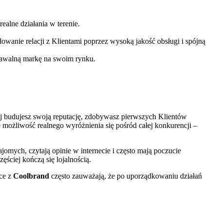
ealne działania w terenie.
wanie relacji z Klientami poprzez wysoką jakość obsługi i spójną
oznawalną markę na swoim rynku.
órej budujesz swoją reputację, zdobywasz pierwszych Klientów
 możliwość realnego wyróżnienia się pośród całej konkurencji –
ajomych, czytają opinie w internecie i często mają poczucie
ściej kończą się lojalnością.
ące z
Coolbrand
często zauważają, że po uporządkowaniu działań