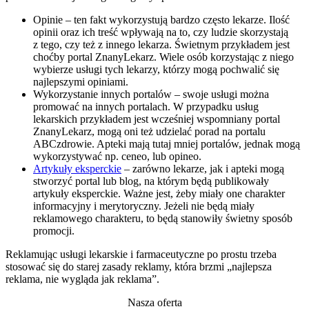
Opinie – ten fakt wykorzystują bardzo często lekarze. Ilość
opinii oraz ich treść wpływają na to, czy ludzie skorzystają
z tego, czy też z innego lekarza. Świetnym przykładem jest
choćby portal ZnanyLekarz. Wiele osób korzystając z niego
wybierze usługi tych lekarzy, którzy mogą pochwalić się
najlepszymi opiniami.
Wykorzystanie innych portalów – swoje usługi można
promować na innych portalach. W przypadku usług
lekarskich przykładem jest wcześniej wspomniany portal
ZnanyLekarz, mogą oni też udzielać porad na portalu
ABCzdrowie. Apteki mają tutaj mniej portalów, jednak mogą
wykorzystywać np. ceneo, lub opineo.
Artykuły eksperckie
– zarówno lekarze, jak i apteki mogą
stworzyć portal lub blog, na którym będą publikowały
artykuły eksperckie. Ważne jest, żeby miały one charakter
informacyjny i merytoryczny. Jeżeli nie będą miały
reklamowego charakteru, to będą stanowiły świetny sposób
promocji.
Reklamując usługi lekarskie i farmaceutyczne po prostu trzeba
stosować się do starej zasady reklamy, która brzmi „najlepsza
reklama, nie wygląda jak reklama”.
Nasza oferta