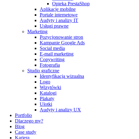
Opieka PrestaShop
Aplikacje mobilne
Portale internetowe
Audyty i analizy IT
Usługi prawne
Marketing
Pozycjonowanie stron
Kampanie Google Ads
Social media
E-mail marketing
Copywriting
Fotografia
Studio graficzne
Identyfikacja wizualna
Logo
Wizytówki
Katalogi
Plakaty
Ulotki
Audyty i analizy UX
Portfolio
Dlaczego my?
Blog
Case study
Kariera