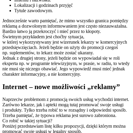
Lokalizacji i godzinach przyjęć
Tytule zawodowym.
Jednocześnie warto pamiętać, że mimo wszystko granica pomiędzy
reklamą a dozwolonym informowaniem jest często niezauważalna.
Bardzo łatwo ją przekroczyć i mieć przez to kłopoty.
Świetnym przykładem jest choćby sytuacja,
w której wykorzystywany jest wizerunek lekarzy w komercyjnych
przedsięwzięciach. Jeżeli będzie on użyty do promocji czegoś
np. suplementów, to lekarz może zostać ukarany.
Jednak z drugiej strony, jeżeli będzie on wypowiadał się w roli
eksperta np. w programie telewizyjnym, w prasie, w radiu, to wtedy
nie musi się niczego obawiać. Jego wypowiedź musi mieć jednak
charakter informacyjny, a nie komercyjny.
Internet – nowe możliwości „reklamy”
Naprzeciw problemom z promocją swoich usług wychodzi internet.
Zarówno lekarze, jak i apteki mogą tutaj promować swoje usługi
i produkty. Tylko trzeba robić to w rozsądny i odpowiedni sposób.
Trzeba pamiętać, że typowa reklama jest surowo zabroniona.
Co robić w takiej sytuacji?
Poniżej przedstawiam listę kilku propozycji, dzięki którym można
promować swoje usługi w legalny sposób.