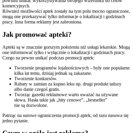
powinni unikać wykorzystywania swojego wizerunku do celów
komercyjnych.
Również możliwości aptek zostały na tym polu mocno ograniczone,
mogą one przekazywać tylko informacje o lokalizacji i godzinach
pracy. Inna forma reklamy jest zabroniona.
Jak promować apteki?
Apteki są w znacznie gorszym położeniu niż usługi lekarskie. Mogą
one informować tylko i wyłącznie o lokalizacji i godzinach pracy.
Czego na pewno unikać podczas promocji aptek:
Tworzenie programów lojalnościowych – były one popularne
kilka lat temu, dzisiaj jednak są zakazane.
Tworzenie konkursów.
Rabaty w zamian za kupno leku np. drugi produkt tańszy
albo danie czegoś gratis.
Tworząc gazetki reklamowe warto uważać na używane
słowa. Hasła takie jak „hity cenowe”, „bestseller”
nie są dozwolone.
Patrząc na surowe ograniczenia promocji aptek, od razu nasuwa się
jedno pytanie.