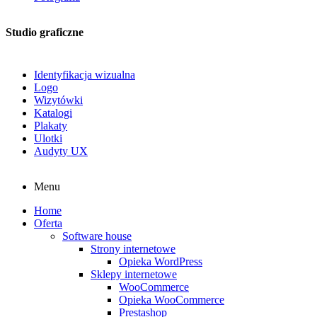
Studio graficzne
Identyfikacja wizualna
Logo
Wizytówki
Katalogi
Plakaty
Ulotki
Audyty UX
Menu
Home
Oferta
Software house
Strony internetowe
Opieka WordPress
Sklepy internetowe
WooCommerce
Opieka WooCommerce
Prestashop