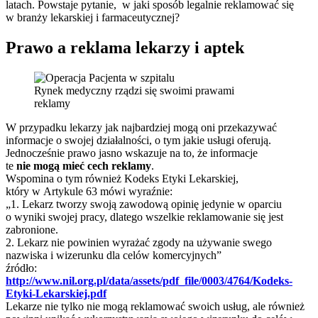
latach. Powstaje pytanie, w jaki sposób legalnie reklamować się
w branży lekarskiej i farmaceutycznej?
Prawo a reklama lekarzy i aptek
Rynek medyczny rządzi się swoimi prawami
reklamy
W przypadku lekarzy jak najbardziej mogą oni przekazywać
informacje o swojej działalności, o tym jakie usługi oferują.
Jednocześnie prawo jasno wskazuje na to, że informacje
te
nie mogą mieć cech reklamy
.
Wspomina o tym również Kodeks Etyki Lekarskiej,
który w Artykule 63 mówi wyraźnie:
„1. Lekarz tworzy swoją zawodową opinię jedynie w oparciu
o wyniki swojej pracy, dlatego wszelkie reklamowanie się jest
zabronione.
2. Lekarz nie powinien wyrażać zgody na używanie swego
nazwiska i wizerunku dla celów komercyjnych”
źródło:
http://www.nil.org.pl/data/assets/pdf_file/0003/4764/Kodeks-
Etyki-Lekarskiej.pdf
Lekarze nie tylko nie mogą reklamować swoich usług, ale również