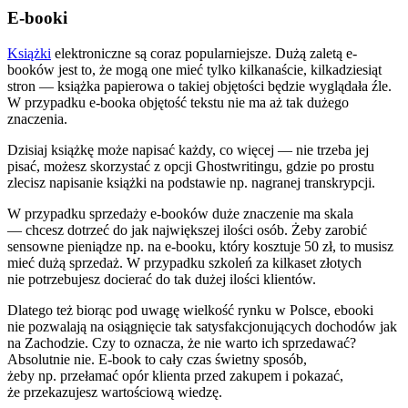
E-booki
Książki
elektroniczne są coraz popularniejsze. Dużą zaletą e-
booków jest to, że mogą one mieć tylko kilkanaście, kilkadziesiąt
stron — książka papierowa o takiej objętości będzie wyglądała źle.
W przypadku e-booka objętość tekstu nie ma aż tak dużego
znaczenia.
Dzisiaj książkę może napisać każdy, co więcej — nie trzeba jej
pisać, możesz skorzystać z opcji Ghostwritingu, gdzie po prostu
zlecisz napisanie książki na podstawie np. nagranej transkrypcji.
W przypadku sprzedaży e-booków duże znaczenie ma skala
— chcesz dotrzeć do jak największej ilości osób. Żeby zarobić
sensowne pieniądze np. na e-booku, który kosztuje 50 zł, to musisz
mieć dużą sprzedaż. W przypadku szkoleń za kilkaset złotych
nie potrzebujesz docierać do tak dużej ilości klientów.
Dlatego też biorąc pod uwagę wielkość rynku w Polsce, ebooki
nie pozwalają na osiągnięcie tak satysfakcjonujących dochodów jak
na Zachodzie. Czy to oznacza, że nie warto ich sprzedawać?
Absolutnie nie. E-book to cały czas świetny sposób,
żeby np. przełamać opór klienta przed zakupem i pokazać,
że przekazujesz wartościową wiedzę.