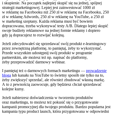
i skupienie. Na początek najlepiej skupić się na jednej, spójnej
strategii marketingowej. Lepiej jest zainwestować 1000 zł
w reklamę na Facebooku niż 250 zł w reklamę na Facebooku, 250
zł w reklamę Adwords, 250 zł w reklamę na YouTube, a 250 zł
w marketing szeptany. Każda reklama musi być bowiem
dopracowana, trzeba wykonywać testy A/B. Dlatego lepiej skupić
swoje budżety reklamowe na jednej formie reklamy i dopiero
gdy ją dopracujesz to rozwijać kolejną.
Jeżeli zdecydowałeś się sprzedawać swój produkt e-learningowy
przez zewnętrzną platformę, to pamiętaj, żeby to wykorzystać.
Przede wszystkim udostępnij swój produkt w programie
partnerskim, ale możesz też np. napisać do platformy,
żeby przeprowadzić darmowy webinar.
I pamiętaj też o darmowych formach marketingu —
prowadzenie
bloga
lub kanału na YouTube to świetny sposób nie tylko na to,
żeby zwiększyć sprzedać, ale również zbudować własną markę.
A to z pewnością zaowocuje, gdy będziesz chciał sprzedawać
kolejne kursy.
Jeżeli nabierzesz doświadczenia w tworzeniu produktów
oraz marketingu, to możesz też pokusić się o przygotowanie
kampanii promocyjnej dla twojego produktu. Bardzo popularna jest
kampania typu product launch, która przygotowana w odpowiedni