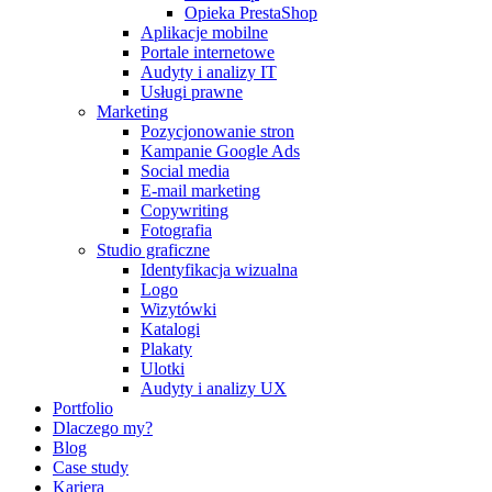
Opieka PrestaShop
Aplikacje mobilne
Portale internetowe
Audyty i analizy IT
Usługi prawne
Marketing
Pozycjonowanie stron
Kampanie Google Ads
Social media
E-mail marketing
Copywriting
Fotografia
Studio graficzne
Identyfikacja wizualna
Logo
Wizytówki
Katalogi
Plakaty
Ulotki
Audyty i analizy UX
Portfolio
Dlaczego my?
Blog
Case study
Kariera