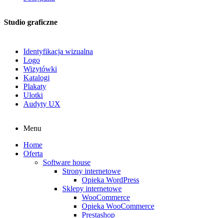
Studio graficzne
Identyfikacja wizualna
Logo
Wizytówki
Katalogi
Plakaty
Ulotki
Audyty UX
Menu
Home
Oferta
Software house
Strony internetowe
Opieka WordPress
Sklepy internetowe
WooCommerce
Opieka WooCommerce
Prestashop