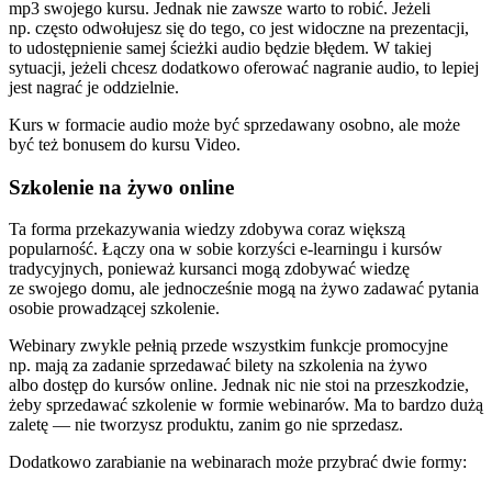
mp3 swojego kursu. Jednak nie zawsze warto to robić. Jeżeli
np. często odwołujesz się do tego, co jest widoczne na prezentacji,
to udostępnienie samej ścieżki audio będzie błędem. W takiej
sytuacji, jeżeli chcesz dodatkowo oferować nagranie audio, to lepiej
jest nagrać je oddzielnie.
Kurs w formacie audio może być sprzedawany osobno, ale może
być też bonusem do kursu Video.
Szkolenie na żywo online
Ta forma przekazywania wiedzy zdobywa coraz większą
popularność. Łączy ona w sobie korzyści e-learningu i kursów
tradycyjnych, ponieważ kursanci mogą zdobywać wiedzę
ze swojego domu, ale jednocześnie mogą na żywo zadawać pytania
osobie prowadzącej szkolenie.
Webinary zwykle pełnią przede wszystkim funkcje promocyjne
np. mają za zadanie sprzedawać bilety na szkolenia na żywo
albo dostęp do kursów online. Jednak nic nie stoi na przeszkodzie,
żeby sprzedawać szkolenie w formie webinarów. Ma to bardzo dużą
zaletę — nie tworzysz produktu, zanim go nie sprzedasz.
Dodatkowo zarabianie na webinarach może przybrać dwie formy: