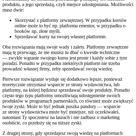
produktu, a jego sprzedażą, czyli miejsce udostępniania. Możliwości
masz dwie:
Skorzystać z platformy zewnętrznej. W przypadku kursów
online może to być np. platforma ementor, w przypadku e-
booków np. złote myśli.
Sprzedawać kursy na swojej własnej platformie.
Oba rozwiązania mają swoje wady i zalety. Platformy zewnętrzne
mają tę przewagę, że nie musisz tu dbać o kwestie techniczne
— zwykle wgranie swojego kursu jest proste i każdy sobie z tym
poradzi. Ponadto w przypadku niektórych platform nie trzeba
prowadzić własnej firmy, żeby sprzedawać swoją wiedzę.
Pierwsze rozwiązanie wydaje się dodatkowo lepsze, ponieważ
teoretycznie otrzymasz wsparcie ze strony wydawnictwa, lub
platformy, na której będziesz sprzedawać swoje produkty. Ponadto
często tego typu platformy umożliwiają udostępnienie swoich
produktów w programach partnerskich, co również może zwiększyć
twoje zyski. Może to być jednak puszka pandory — wsparcie
ze strony wydawnictwa może być mniejsze, niż oczekiwałeś,
natomiast Ty spoczniesz na laurach i nie zadbasz o marketing
osobiście, co przełoży się na niższe zyski.
Z drugiej strony, gdy sprzedajesz swoją wiedzę na platformach