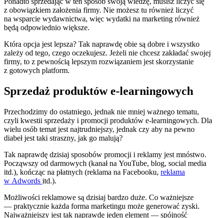
Ponadto sprzedając w ten sposób swoją wiedzę, musisz liczyć się
z obowiązkiem założenia firmy. Nie możesz tu również liczyć
na wsparcie wydawnictwa, więc wydatki na marketing również
będą odpowiednio większe.
Która opcja jest lepsza? Tak naprawdę obie są dobre i wszystko
zależy od tego, czego oczekujesz. Jeżeli nie chcesz zakładać swojej
firmy, to z pewnością lepszym rozwiązaniem jest skorzystanie
z gotowych platform.
Sprzedaż produktów e-learningowych
Przechodzimy do ostatniego, jednak nie mniej ważnego tematu,
czyli kwestii sprzedaży i promocji produktów e-learningowych. Dla
wielu osób temat jest najtrudniejszy, jednak czy aby na pewno
diabeł jest taki straszny, jak go malują?
Tak naprawdę dzisiaj sposobów promocji i reklamy jest mnóstwo.
Począwszy od darmowych (kanał na YouTube, blog, social media
itd.), kończąc na płatnych (reklama na Facebooku,
reklama
w Adwords
itd.).
Możliwości reklamowe są dzisiaj bardzo duże. Co ważniejsze
— praktycznie każda forma marketingu może generować zyski.
Najważniejszy jest tak naprawdę jeden element — spójność