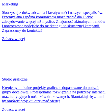
Marketing
Skorzystaj z doświadczenia i kreatywności naszych specjalistów.
Przemyślana i spójna komunikacja może zrobić dla Ciebie
zdecydowanie więcej niż myślisz. Znajomość aktualnych trendów
i nowoczesne podejście do marketingu to skutecznej kampanii.
Zapraszamy do kontaktu!
Zobacz więcej
Studio graficzne
Kreujemy unikalne projekty graficzne dopasowane do potrzeb
grupy docelowej. Profesjonalne rozwiązania na potrzeby Internetu
oraz tradycyjnych nośników drukowanych. Skontaktuj się z nami
by omówić projekt i otrzymać ofertę!
Zobacz więcej