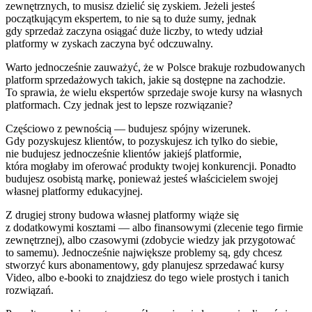
zewnętrznych, to musisz dzielić się zyskiem. Jeżeli jesteś
początkującym ekspertem, to nie są to duże sumy, jednak
gdy sprzedaż zaczyna osiągać duże liczby, to wtedy udział
platformy w zyskach zaczyna być odczuwalny.
Warto jednocześnie zauważyć, że w Polsce brakuje rozbudowanych
platform sprzedażowych takich, jakie są dostępne na zachodzie.
To sprawia, że wielu ekspertów sprzedaje swoje kursy na własnych
platformach. Czy jednak jest to lepsze rozwiązanie?
Częściowo z pewnością — budujesz spójny wizerunek.
Gdy pozyskujesz klientów, to pozyskujesz ich tylko do siebie,
nie budujesz jednocześnie klientów jakiejś platformie,
która mogłaby im oferować produkty twojej konkurencji. Ponadto
budujesz osobistą markę, ponieważ jesteś właścicielem swojej
własnej platformy edukacyjnej.
Z drugiej strony budowa własnej platformy wiąże się
z dodatkowymi kosztami — albo finansowymi (zlecenie tego firmie
zewnętrznej), albo czasowymi (zdobycie wiedzy jak przygotować
to samemu). Jednocześnie największe problemy są, gdy chcesz
stworzyć kurs abonamentowy, gdy planujesz sprzedawać kursy
Video, albo e-booki to znajdziesz do tego wiele prostych i tanich
rozwiązań.