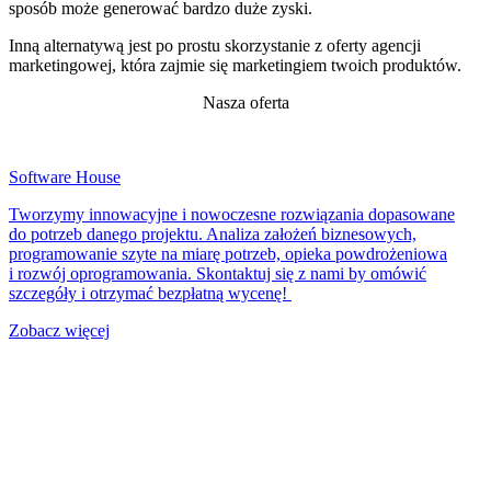
sposób może generować bardzo duże zyski.
Inną alternatywą jest po prostu skorzystanie z oferty agencji
marketingowej, która zajmie się marketingiem twoich produktów.
Nasza oferta
Software House
Tworzymy innowacyjne i nowoczesne rozwiązania dopasowane
do potrzeb danego projektu. Analiza założeń biznesowych,
programowanie szyte na miarę potrzeb, opieka powdrożeniowa
i rozwój oprogramowania. Skontaktuj się z nami by omówić
szczegóły i otrzymać bezpłatną wycenę!
Zobacz więcej