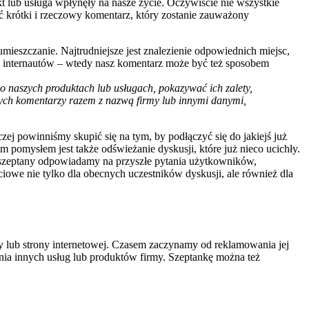
kt lub usługa wpłynęły na nasze życie. Oczywiście nie wszystkie
ć krótki i rzeczowy komentarz, który zostanie zauważony
mieszczanie. Najtrudniejsze jest znalezienie odpowiednich miejsc,
elu internautów – wtedy nasz komentarz może być też sposobem
 naszych produktach lub usługach, pokazywać ich zalety,
nych komentarzy razem z nazwą firmy lub innymi danymi,
j powinniśmy skupić się na tym, by podłączyć się do jakiejś już
m pomysłem jest także odświeżanie dyskusji, które już nieco ucichły.
ng szeptany odpowiadamy na przyszłe pytania użytkowników,
ściowe nie tylko dla obecnych uczestników dyskusji, ale również dla
lub strony internetowej. Czasem zaczynamy od reklamowania jej
ania innych usług lub produktów firmy. Szeptankę można też