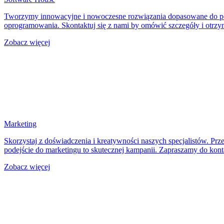
Tworzymy innowacyjne i nowoczesne rozwiązania dopasowane do potr
oprogramowania. Skontaktuj się z nami by omówić szczegóły i otrz
Zobacz więcej
Marketing
Skorzystaj z doświadczenia i kreatywności naszych specjalistów. Pr
podejście do marketingu to skutecznej kampanii. Zapraszamy do kont
Zobacz więcej