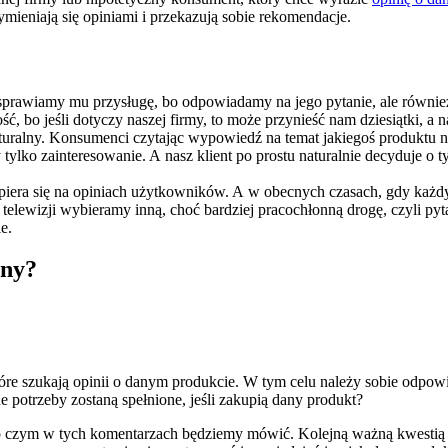
mieniają się opiniami i przekazują sobie rekomendacje.
o sprawiamy mu przysługę, bo odpowiadamy na jego pytanie, ale równi
, bo jeśli dotyczy naszej firmy, to może przynieść nam dziesiątki, a 
naturalny. Konsumenci czytając wypowiedź na temat jakiegoś produktu n
ylko zainteresowanie. A nasz klient po prostu naturalnie decyduje o 
piera się na opiniach użytkowników. A w obecnych czasach, gdy każdy
 w telewizji wybieramy inną, choć bardziej pracochłonną drogę, czyli 
e.
any?
re szukają opinii o danym produkcie. W tym celu należy sobie odpowied
 potrzeby zostaną spełnione, jeśli zakupią dany produkt?
 czym w tych komentarzach będziemy mówić. Kolejną ważną kwestią je