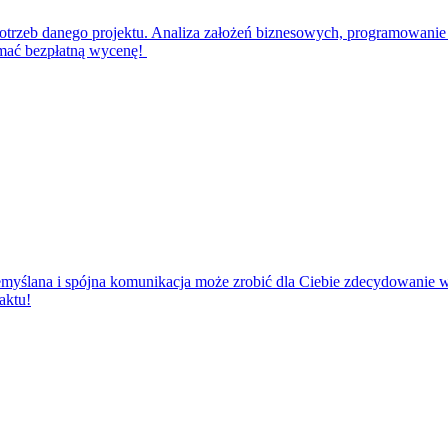
zeb danego projektu. Analiza założeń biznesowych, programowanie s
ymać bezpłatną wycenę!
zemyślana i spójna komunikacja może zrobić dla Ciebie zdecydowanie 
aktu!