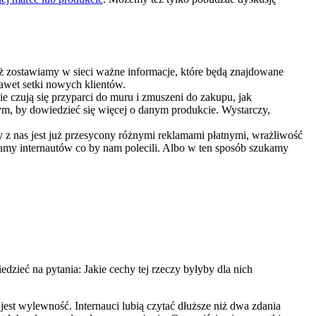
eż zostawiamy w sieci ważne informacje, które będą znajdowane
nawet setki nowych klientów.
ie czują się przyparci do muru i zmuszeni do zakupu, jak
tym, by dowiedzieć się więcej o danym produkcie. Wystarczy,
 z nas jest już przesycony różnymi reklamami płatnymi, wrażliwość
pytamy internautów co by nam polecili. Albo w ten sposób szukamy
zieć na pytania: Jakie cechy tej rzeczy byłyby dla nich
st wylewność. Internauci lubią czytać dłuższe niż dwa zdania