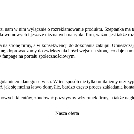
dzi nam w nim wyłącznie o rozreklamowanie produktu. Szeptanka ma t
owo nowych i jeszcze nieznanych na rynku firm, ważne jest także roz
a na stronę firmy, a w konsekwencji do dokonania zakupu. Umieszczaj
mę, doprowadzamy do zwiększenia ilości wejść na stronę, co daje na
zy fanpage na portalu społecznościowym.
regulaminem danego serwisu. W ten sposób nie tylko unikniemy uszcz
A jak się można łatwo domyślić, bardzo często proces zakładania kon
 nowych klientów, zbudować pozytywny wizerunek firmy, a także nagło
Nasza oferta