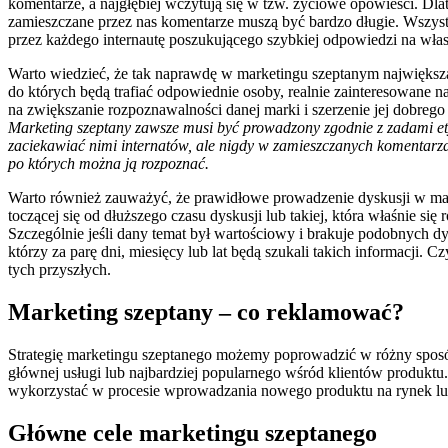
komentarze, a najgłębiej wczytują się w tzw. życiowe opowieści. Dla
zamieszczane przez nas komentarze muszą być bardzo długie. Wszystk
przez każdego internautę poszukującego szybkiej odpowiedzi na włas
Warto wiedzieć, że tak naprawdę w marketingu szeptanym największą p
do których będą trafiać odpowiednie osoby, realnie zainteresowane 
na zwiększanie rozpoznawalności danej marki i szerzenie jej dobrego 
Marketing szeptany zawsze musi być prowadzony zgodnie z zadami et
zaciekawiać nimi internatów, ale nigdy w zamieszczanych komentarz
po których można ją rozpoznać.
Warto również zauważyć, że prawidłowe prowadzenie dyskusji w mark
toczącej się od dłuższego czasu dyskusji lub takiej, która właśnie s
Szczególnie jeśli dany temat był wartościowy i brakuje podobnych d
którzy za parę dni, miesięcy lub lat będą szukali takich informacji.
tych przyszłych.
Marketing szeptany – co reklamować?
Strategię marketingu szeptanego możemy poprowadzić w różny spos
głównej usługi lub najbardziej popularnego wśród klientów produktu
wykorzystać w procesie wprowadzania nowego produktu na rynek lub
Główne cele marketingu szeptanego