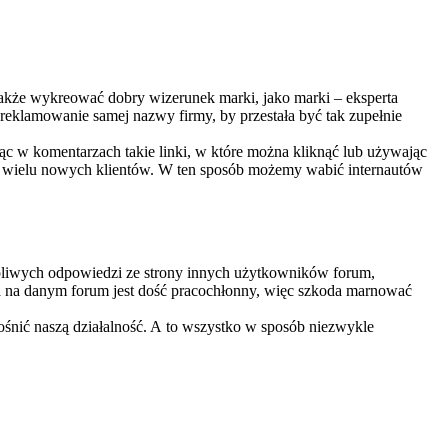
akże wykreować dobry wizerunek marki, jako marki – eksperta
reklamowanie samej nazwy firmy, by przestała być tak zupełnie
ąc w komentarzach takie linki, w które można kliknąć lub używając
m wielu nowych klientów. W ten sposób możemy wabić internautów
ypliwych odpowiedzi ze strony innych użytkowników forum,
ta na danym forum jest dość pracochłonny, więc szkoda marnować
śnić naszą działalność. A to wszystko w sposób niezwykle