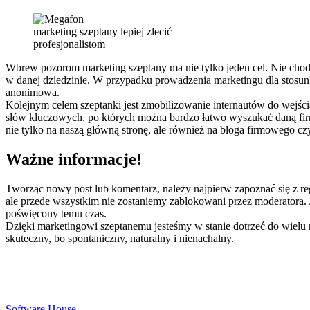
marketing szeptany lepiej zlecić
profesjonalistom
Wbrew pozorom marketing szeptany ma nie tylko jeden cel. Nie cho
w danej dziedzinie. W przypadku prowadzenia marketingu dla stosunk
anonimowa.
Kolejnym celem szeptanki jest zmobilizowanie internautów do wejści
słów kluczowych, po których można bardzo łatwo wyszukać daną fir
nie tylko na naszą główną stronę, ale również na bloga firmowego c
Ważne informacje!
Tworząc nowy post lub komentarz, należy najpierw zapoznać się z 
ale przede wszystkim nie zostaniemy zablokowani przez moderatora. 
poświęcony temu czas.
Dzięki marketingowi szeptanemu jesteśmy w stanie dotrzeć do wielu
skuteczny, bo spontaniczny, naturalny i nienachalny.
Software House