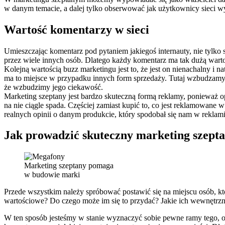
w danym temacie, a dalej tylko obserwować jak użytkownicy sieci wy
Wartość komentarzy w sieci
Umieszczając komentarz pod pytaniem jakiegoś internauty, nie tylk
przez wiele innych osób. Dlatego każdy komentarz ma tak dużą wartość
Kolejną wartością buzz marketingu jest to, że jest on nienachalny i 
ma to miejsce w przypadku innych form sprzedaży. Tutaj wzbudzamy t
że wzbudzimy jego ciekawość.
Marketing szeptany jest bardzo skuteczną formą reklamy, ponieważ o
na nie ciągle spada. Częściej zamiast kupić to, co jest reklamowane
realnych opinii o danym produkcie, który spodobał się nam w reklami
Jak prowadzić skuteczny marketing szept
Marketing szeptany pomaga
w budowie marki
Przede wszystkim należy spróbować postawić się na miejscu osób, któ
wartościowe? Do czego może im się to przydać? Jakie ich wewnętrzne
W ten sposób jesteśmy w stanie wyznaczyć sobie pewne ramy tego, o