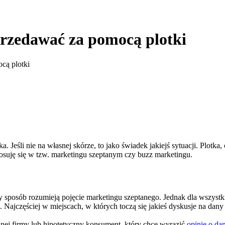
sprzedawać za pomocą plotki
cą plotki
ka. Jeśli nie na własnej skórze, to jako świadek jakiejś sytuacji. Plotk
osuję się w tzw. marketingu szeptanym czy buzz marketingu.
 sposób rozumieją pojęcie marketingu szeptanego. Jednak dla wszystk
. Najczęściej w miejscach, w których toczą się jakieś dyskusje na da
ej firmy lub hipotetyczny konsument, który chce wyrazić
opinię o da