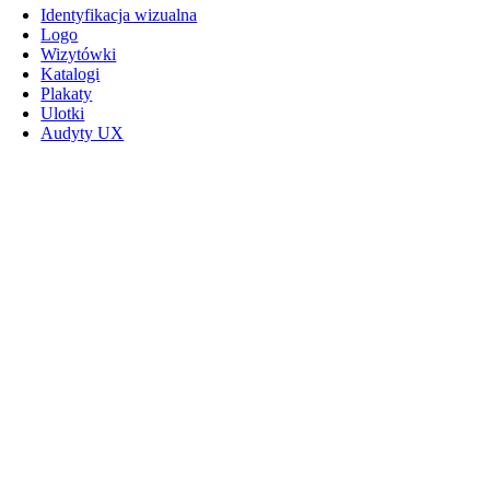
Identyfikacja wizualna
Logo
Wizytówki
Katalogi
Plakaty
Ulotki
Audyty UX