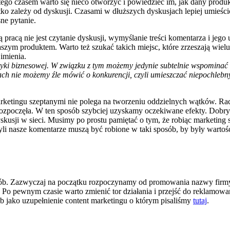
tego czasem warto się nieco otworzyć i powiedzieć im, jak dany produ
o zależy od dyskusji. Czasami w dłuższych dyskusjach lepiej umieści
ne pytanie.
racą nie jest czytanie dyskusji, wymyślanie treści komentarza i jego u
naszym produktem. Warto też szukać takich miejsc, które zrzeszają wi
imienia.
yki biznesowej. W związku z tym możemy jedynie subtelnie wspominać o
ach nie możemy źle mówić o konkurencji, czyli umieszczać niepochleb
etingu szeptanymi nie polega na tworzeniu oddzielnych wątków. Racze
ię rozpoczęła. W ten sposób szybciej uzyskamy oczekiwane efekty. Dobry
yskusji w sieci. Musimy po prostu pamiętać o tym, że robiąc marketi
 Czyli nasze komentarze muszą być robione w taki sposób, by były warto
ób. Zazwyczaj na początku rozpoczynamy od promowania nazwy firmy 
. Po pewnym czasie warto zmienić tor działania i przejść do reklamow
 jako uzupełnienie content marketingu o którym pisaliśmy
tutaj
.