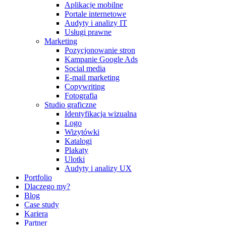
Aplikacje mobilne
Portale internetowe
Audyty i analizy IT
Usługi prawne
Marketing
Pozycjonowanie stron
Kampanie Google Ads
Social media
E-mail marketing
Copywriting
Fotografia
Studio graficzne
Identyfikacja wizualna
Logo
Wizytówki
Katalogi
Plakaty
Ulotki
Audyty i analizy UX
Portfolio
Dlaczego my?
Blog
Case study
Kariera
Partner