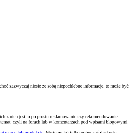
a, choć zazwyczaj niesie ze sobą niepochlebne informacje, to może być
ich z nich jest to po prostu reklamowanie czy rekomendowanie
ny temat, czyli na forach lub w komentarzach pod wpisami blogowymi
nej marce lub produkcie
. Możemy też tylko pobudzać dyskusję