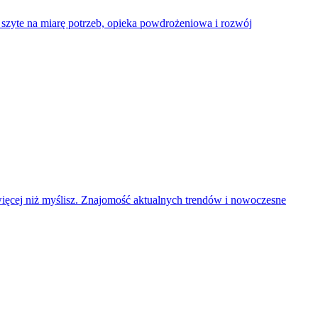
zyte na miarę potrzeb, opieka powdrożeniowa i rozwój
więcej niż myślisz. Znajomość aktualnych trendów i nowoczesne